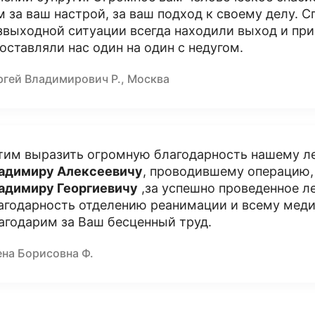
м за ваш настрой, за ваш подход к своему делу. Сп
звыходной ситуации всегда находили выход и при
 оставляли нас один на один с недугом.
ргей Владимирович Р., Москва
тим выразить огромную благодарность нашему 
адимиру Алексеевичу
, проводившему операцию,
адимиру Георгиевичу
,за успешно проведенное л
агодарность отделению реанимации и всему мед
агодарим за Ваш бесценный труд.
ена Борисовна Ф.