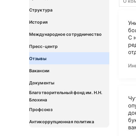
О ко
Структура
История
Ун
бо
Международное сотрудничество
С 
ре
Пресс-центр
от
Отзывы
Ин
Вакансии
Документы
Благотворительный фонд им. Н.Н.
Чу
Блохина
оп
Профсоюз
до
бу
Антикоррупционная политика
ва