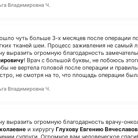
ьга Владимировна Ч.
ошло чуть больше 3-х месяцев после операции п
гких тканей шеи. Процесс заживления не самый л
чу выразить огромную благодарность замечател
ировичу
! Врач с большой буквы, не побоюсь этого
обы не вертела головой после операции и правиль
стро, не смотря на то, что площадь операции бы
ьга Владимировна Ч.
чу выразить огромную благодарность врачу-онк
колаевне
и хирургу
Глухову Евгению Вячеславо
чении супруги. Огромное вам человеческое спаси