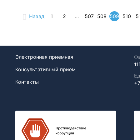
Назад
1
2
...
507
508
509
510
5
Электронная приемная
Фа
11
Консультативный прием
Ед
Контакты
+7