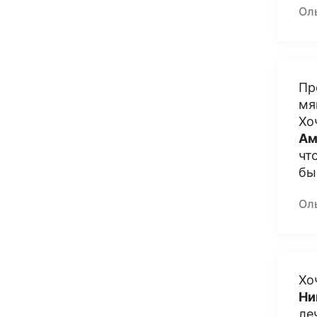
Ол
Пр
мя
Хо
Ам
чт
бы
Ол
Хо
Ни
ле