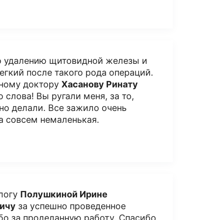
о удалению щитовидной железы и
егкий после такого рода операций.
ьному доктору
Хасанову Ринату
 слова! Вы ругали меня, за то,
но делали. Все зажило очень
ла совсем немаленькая.
ологу
Полушкиной Ирине
вичу
за успешно проведенное
бо за проделанную работу. Спасибо