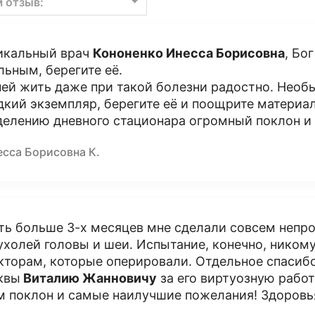
м отзыв:
икальный врач
Кононенко Инесса Борисовна
, Бо
льным, берегите её.
ней жить даже при такой болезни радостно. Необ
дкий экземпляр, берегите её и поощрите материал
делению дневного стационара огромный поклон и 
есса Борисовна К.
ть больше 3-х месяцев мне сделали совсем непр
ухолей головы и шеи. Испытание, конечно, ником
кторам, которые оперировали. Отдельное спасиб
квы
Виталию Жанновичу
за его виртуозную работ
м поклон и самые наилучшие пожелания! Здоровь