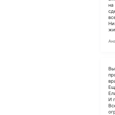
на
сд
вс
Ни
жиз
Ан
Вы
пр
вр
Ещ
Ел
И 
Вс
ог