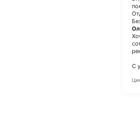
по
От
Бе
Ол
Хо
со
ре
С 
Ци