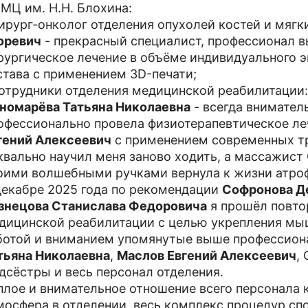
МЦ им. Н.Н. Блохина:
хирург-онколог отделения опухолей костей и мягк
оревич
- прекрасный специалист, профессионал в
рургическое лечение в объёме индивидуального 
става с применением 3D-печати;
сотрудники отделения медицинской реабилитации
номарёва Татьяна Николаевна
- всегда внимател
офессионально провела физиотерапевтическое ле
гений Алексеевич
с применением современных т
квально научил меня заново ходить, а массажист
оими волшебными ручками вернула к жизни атр
декабре 2025 года по рекомендации
Софронова Д
знецова Станислава Федоровича
я прошёл повто
дицинской реабилитации с целью укрепления мы
ботой и вниманием упомянутые выше профессион
тьяна Николаевна
,
Маслов Евгений Алексеевич
,
дсёстры и весь персонал отделения.
плое и внимательное отношение всего персонала 
мосфера в отделении, весь комплекс процедур с