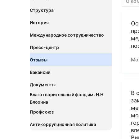
О ко
Структура
История
Ос
пр
Международное сотрудничество
ме
по
Пресс-центр
Мо
Отзывы
Вакансии
Документы
В 
Благотворительный фонд им. Н.Н.
за
Блохина
ме
Профсоюз
мо
го
Антикоррупционная политика
вп
Ви