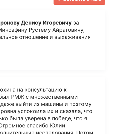
ронову Денису Игоревичу
за
Минсафину Рустему Айратовичу,
тельное отношение и выхаживания
лохина на консультацию к
я был РМЖ с множественными
а даже выйти из машины и поэтому
овна успокоила их и сказала, что
ко была уверена в победе, что я
! Огромное спасибо Юлии
ополнительные исследования. Потом