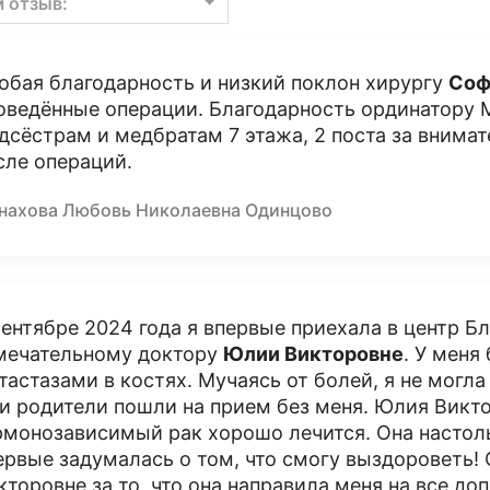
м отзыв:
обая благодарность и низкий поклон хирургу
Соф
оведённые операции. Благодарность ординатору 
дсёстрам и медбратам 7 этажа, 2 поста за внима
сле операций.
нахова Любовь Николаевна Одинцово
сентябре 2024 года я впервые приехала в центр Б
мечательному доктору
Юлии Викторовне
. У мен
тастазами в костях. Мучаясь от болей, я не могл
и родители пошли на прием без меня. Юлия Виктор
рмонозависимый рак хорошо лечится. Она настоль
ервые задумалась о том, что смогу выздороветь
кторовне за то, что она направила меня на все д