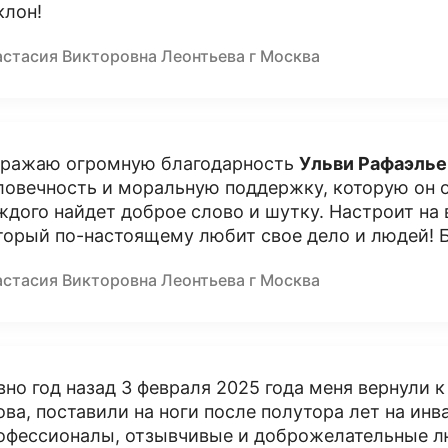
клон!
астасия Викторовна Леонтьева г Москва
ражаю огромную благодарность
Ульви Рафаэлье
ловечность и моральную поддержку, которую он 
ждого найдет доброе слово и шутку. Настроит на 
торый по-настоящему любит свое дело и людей! Бл
астасия Викторовна Леонтьева г Москва
вно год назад 3 февраля 2025 года меня вернули 
ова, поставили на ноги после полутора лет на ин
офессионалы, отзывчивые и доброжелательные лю