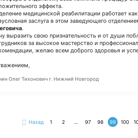
ложительного эффекта.
деление медицинской реабилитации работает ка
зусловная заслуга в этом заведующего отделени
еговича
.
чу выразить свою признательность и от души поб
трудников за высокое мастерство и профессионал
комендации, желаю всем доброго здоровья и усп
уважением,
нин Олег Тихонович г. Нижний Новгород
Назад
1
2
...
97
98
99
100
1