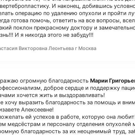
 вертебропластику. И наконец, добившись условн
елать операцию по удалению опухоли и пройти л
егда готова помочь, ответить на все вопросы, вс
зкий поклон прекрасному доктору и замечательн
нь!!! И я никогда этого не забуду!!!
астасия Викторовна Леонтьева г Москва
ражаю огромную благодарность
Марии Григорье
офессионализм, доброе сердце и поддержку пацие
ачами хочется жить и выздоравливать!
е хочу выразить благодарность за помощь и вни
изавете Алексеевне!
пожелать ей успехов в работе, которую она любит
ем медсёстрам и персоналу отделения опухолей
ромную благодарность за их неоценимый труд, за