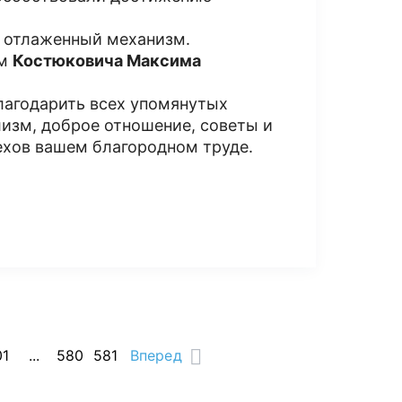
к отлаженный механизм.
ем
Костюковича Максима
лагодарить всех упомянутых
изм, доброе отношение, советы и
ехов вашем благородном труде.
01
...
580
581
Вперед