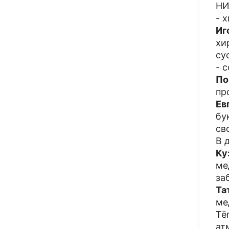
НИ
- 
Иг
хи
су
- 
По
пр
Ев
бу
св
В 
Ку
ме
за
Та
ме
Тё
ат