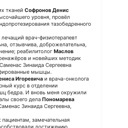
их тканей
Софронов Денис
ысочайшего уровня, провёл
эндопротезирования тазобедренного
: лечащий врач-физиотерапевт
ьна, отзывчива, доброжелательна,
чение; реабилитолог
Маслов
ренажёров и новейших методик
 Саменас Зинаида Сергеевна
офированные мышцы.
ениса Игоревича
и врача-онколога
рный курс в отделении
шц бедра. И вновь меня окружили
алы своего дела
Пономарева
 Саменас Зинаида Сергеевна,
к пациентам, замечательная
пособствовали достижению