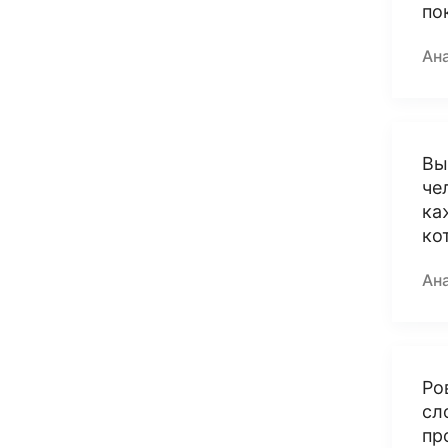
по
Ан
Вы
че
ка
ко
Ан
Ро
сл
пр