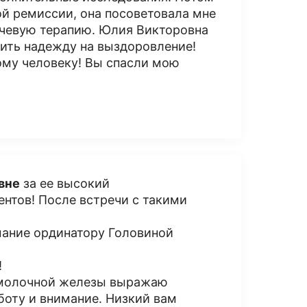
ой ремиссии, она посоветовала мне
учевую терапию. Юлия Викторовна
елить надежду на выздоровление!
ому человеку! Вы спасли мою
вне
за ее высокий
нтов! После встречи с такими
мание ординатору Головиной
!
 молочной железы выражаю
боту и внимание. Низкий вам