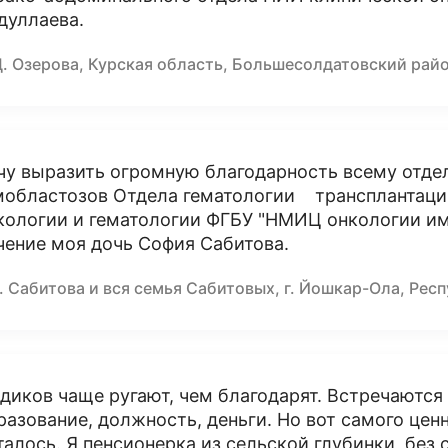
дуллаева.
Д. Озерова, Курская область, Большесолдатовский рай
чу выразить огромную благодарность всему отд
мобластозов Отдела гематологии трансплантаци
кологии и гематологии ФГБУ "НМИЦ онкологии им.
чение моя дочь София Сабитова.
. Сабитова и вся семья Сабитовых, г. Йошкар-Ола, Рес
диков чаще ругают, чем благодарят. Встречаются и
разование, должность, деньги. Но вот самого ценно
талось. Я пенсионерка из сельской глубинки, без с