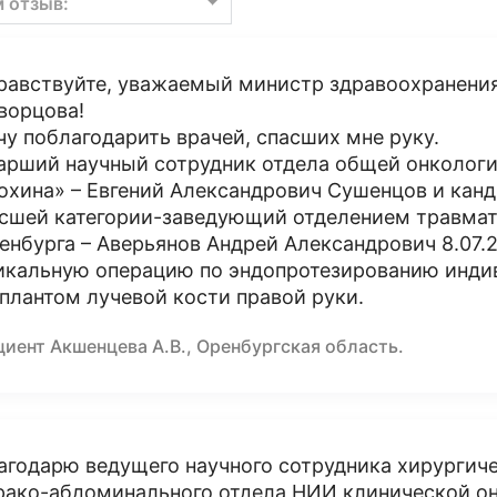
м отзыв:
равствуйте, уважаемый министр здравоохранения
ворцова!
чу поблагодарить врачей, спасших мне руку.
арший научный сотрудник отдела общей онкологи
охина» – Евгений Александрович Сушенцов и канд
сшей категории-заведующий отделением травмато
енбурга – Аверьянов Андрей Александрович 8.07.2
икальную операцию по эндопротезированию инди
плантом лучевой кости правой руки.
иент Акшенцева А.В., Оренбургская область.
агодарю ведущего научного сотрудника хирургиче
рако-абдоминального отдела НИИ клинической онк