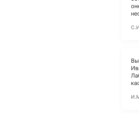
он
не
С.
Вы
Ив
Ла
ка
И.