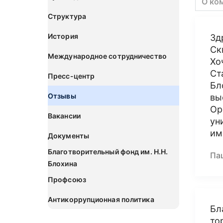
О ко
Структура
История
Зд
Ск
Международное сотрудничество
Хо
Ст
Пресс-центр
Бл
Отзывы
вы
Ор
Вакансии
ун
им
Документы
Благотворительный фонд им. Н.Н.
Пац
Блохина
Профсоюз
Антикоррупционная политика
Бл
то