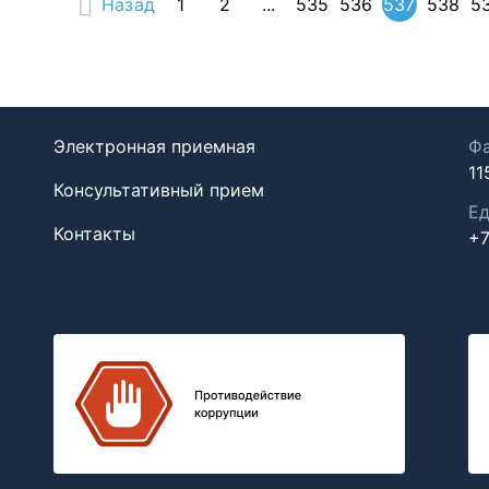
Назад
1
2
...
535
536
537
538
5
Электронная приемная
Фа
11
Консультативный прием
Ед
Контакты
+7