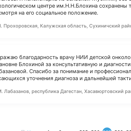
кологическом центре им.Н.Н.Блохина сохранены
смотря на его социальное положение.
И. Прохоровская, Калужская область, Сухиничский рай
ражаю благодарность врачу НИИ детской онколо
ановне Блохиной за консультативную и диагност
базановой. Спасибо за понимание и профессиона
сающихся уточнения диагноза и дальнейшей такти
М. Лабазанов, республика Дагестан, Хасавюртовский р