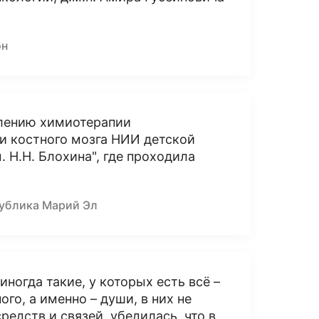
он
елению химиотерапии
и костного мозга НИИ детской
 Н.Н. Блохина", где проходила
публика Марий Эл
ногда такие, у которых есть всё –
го, а именно – души, в них не
редств и связей, убедилась, что в