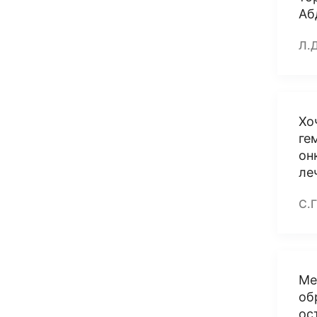
Аб
Л.
Хо
ге
он
ле
С.Г
Ме
об
ос