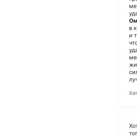
ме
уд
Ом
в 
и 
чт
уд
ме
жи
си
лу
Ха
Хо
то