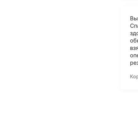
Вы
Сп
зд
об
вз
оп
ре
Ко