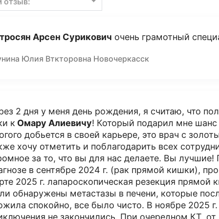
м отзыв:
тросян Арсен Сурикович
очень грамотный специ
унина Юлия Вткторовна Новочеркасск
рез 2 дня у меня день рождения, я считаю, что по
ки к
Омару Алиевичу
! Который подарил мне шанс 
огого добьется в своей карьере, это врач с золо
кже хочу отметить и поблагодарить всех сотрудн
ромное за то, что вы для нас делаете. Вы лучшие! 
агнозе в сентябре 2024 г. (рак прямой кишки), пр
рте 2025 г. лапароскопическая резекция прямой 
ли обнаружены метастазы в печени, которые посл
ожила спокойно, все было чисто. В ноябре 2025 г.
иключения не закончились. При очередном КТ​, от 