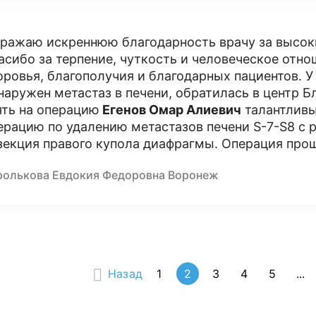
ражаю искреннюю благодарность врачу за высок
асибо за терпение, чуткость и человеческое отн
оровья, благополучия и благодарных пациентов. 
наружен метастаз в печени, обратилась в центр Б
ять на операцию
Егенов Омар Алиевич
талантливы
ерацию по удалению метастазов печени S-7-S8 с 
зекция правого купола диафрагмы. Операция про
ролькова Евдокия Федоровна Воронеж
Назад
1
2
3
4
5
...