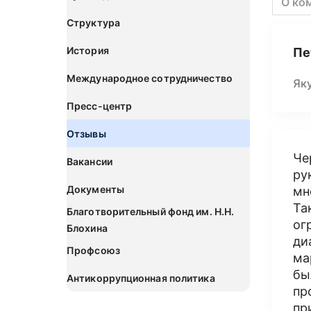
О ко
Структура
История
Пе
Международное сотрудничество
Як
Пресс-центр
Отзывы
Че
Вакансии
ру
Документы
мн
Та
Благотворительный фонд им. Н.Н.
ог
Блохина
ди
Профсоюз
ма
бы
Антикоррупционная политика
пр
пр