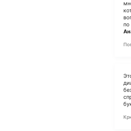
мн
ко
во
по
Ан
По
Эт
ди
бе
сп
бу
Кр