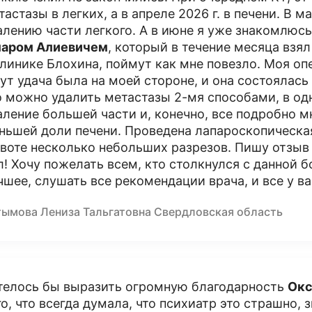
тастазы в легких, а в апреле 2026 г. в печени. В 
алению части легкого. А в июне я уже знакомлюс
аром Алиевичем
, который в течение месяца взял
клинике Блохина, поймут как мне повезло. Моя опе
тут удача была на моей стороне, и она состоялась 
о можно удалить метастазы 2-мя способами, в од
аление большей части и, конечно, все подробно м
ньшей доли печени. Проведена лапароскопическа
воте несколько небольших разрезов. Пишу отзыв 
л! Хочу пожелать всем, кто столкнулся с данной б
чшее, слушать все рекомендации врача, и все у ва
тымова Лениза Тальгатовна Свердловская область
телось бы выразить огромную благодарность
Окс
го, что всегда думала, что психиатр это страшно, 