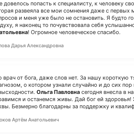
е довелось попасть к специалисту, к человеку сво
торая развеяла все мои сомнения даже с первых 
просов и меня уже было не остановить. Я будто 
 духу, я наконец то почувствовала себя услышанн
атольевна
! Огромное человеческое спасибо.
пова Дарья Александровна
о врач от бога, даже слов нет. За нашу короткую
агнозом, о котором узнали случайно и до сих пор
зысходности.
Ольга Павловна
сегодня внесла в н
равимся и останемся живы. Дай бог ей здоровья! 
квы. Безмерно благодарны за поддержку и квал
юков Артём Анатольевич