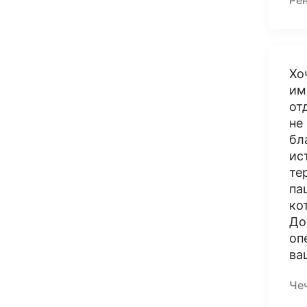
Ре
Хо
им
от
не
бл
ис
те
па
ко
До
оп
ва
Че