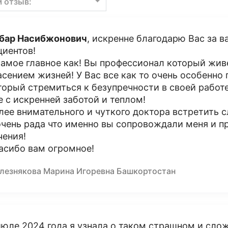
м отзыв:
бар Насибжонович
, искренне благодарю Вас за ва
циентов!
самое главное как! Вы профессионал который жи
асением жизней! У Вас все как то очень особенно
торый стремиться к безупречности в своей работе
е с искренней заботой и теплом!
лее внимательного и чуткого доктора встретить 
очень рада что именно вы сопровождали меня и п
чения!
асибо вам огромное!
лезнякова Марина Игоревна Башкортостан
июле 2024 года я узнала о таком страшном и слож