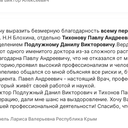
нь Виктор Алексеевич
чу выразить безмерную благодарность
всему пер
. Н.Н Блохина, отдельно
Тихонову Павлу Андреев
делением
Подлужному Данилу Викторовичу
.Вер
 от одного именитого доктора из-за сложного ра
агодарна Павлу Андреевичу, что не отказался от 
торию,проявил высокий профессионализм и челове
рпеливо общался со мной объясняя все риски и, б
циента. Павел Андреевич - настоящий Врач, проф
торый живёт своей работой и наукой.
ктор Подлужный Данил Викторович и Тихонов Па
ерацию, дали мне шанс на выздоровление. Хочу В
шей профессиональной деятельности! Спасибо, что
чель Лариса Валерьевна Республика Крым