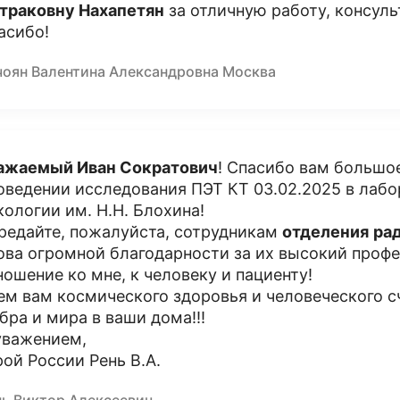
траковну Нахапетян
за отличную работу, консуль
асибо!
чоян Валентина Александровна Москва
ажаемый Иван Сократович
! Спасибо вам большое
оведении исследования ПЭТ КТ 03.02.2025 в лаб
кологии им. Н.Н. Блохина!
редайте, пожалуйста, сотрудникам
отделения
ра
ова огромной благодарности за их высокий профе
ношение ко мне, к человеку и пациенту!
ем вам космического здоровья и человеческого с
бра и мира в ваши дома!!!
уважением,
рой России Рень В.А.