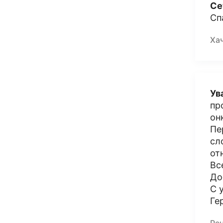
Се
Сп
Ха
Ув
пр
он
Пе
сл
от
Вс
До
С 
Ге