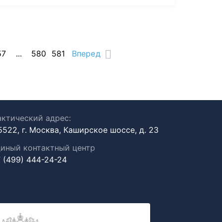
57
...
580
581
Вперед
ктический адрес:
5522, г. Москва, Каширское шоссе, д. 23
иный контактный центр
 (499) 444-24-24