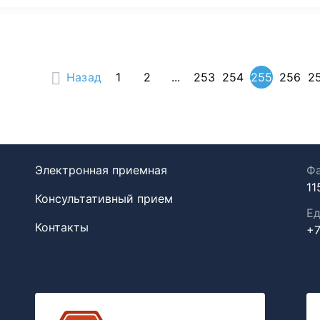
Назад
1
2
...
253
254
255
256
2
Электронная приемная
Фа
11
Консультативный прием
Ед
Контакты
+7