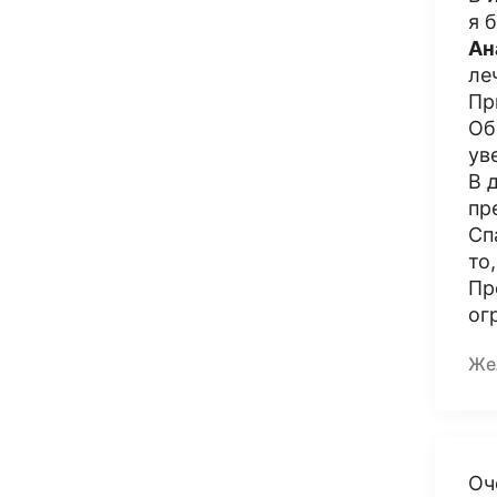
я 
Ан
ле
Пр
Об
ув
В 
пр
Сп
то
Пр
ог
Же
Оч