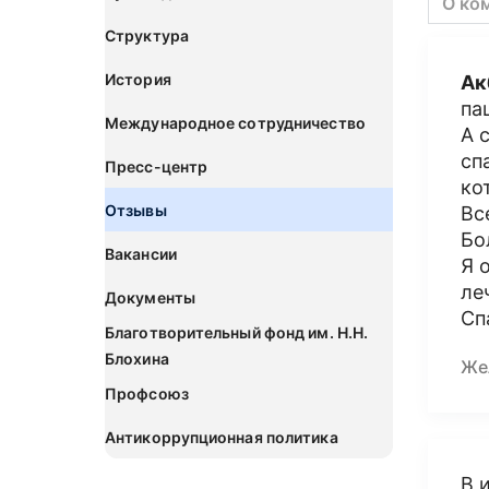
О ко
Структура
История
Ак
па
Международное сотрудничество
А 
сп
Пресс-центр
ко
Отзывы
Вс
Бо
Вакансии
Я 
ле
Документы
Сп
Благотворительный фонд им. Н.Н.
Блохина
Же
Профсоюз
Антикоррупционная политика
В 