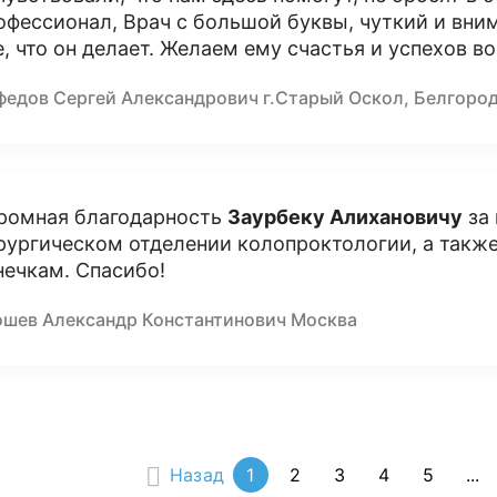
офессионал, Врач с большой буквы, чуткий и вни
е, что он делает. Желаем ему счастья и успехов во
федов Сергей Александрович г.Старый Оскол, Белгоро
ромная благодарность
Заурбеку Алихановичу
за 
рургическом отделении колопроктологии, а такж
нечкам. Спасибо!
ошев Александр Константинович Москва
Назад
1
2
3
4
5
...