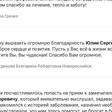
ем спасибо за лечение, тепло и заботу!
ла Гречко
чу выразить огромную благодарность
Юлии Серг
брое сердце и позитив. Пусть у Вас всё в жизни в
тите Вы. Вы чудесная! Спасибо Вам огромное.
тдикова Екатерина Робертовна Новороссийск
м посчастливилось попасть на прием к замечате
оревичу
, который внимательно выслушал, задав
накомился с историей заболевания, назначил не
чувствовали, что нам здесь помогут, не бросят в 