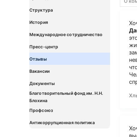
О ко
Структура
История
Хо
Да
Международное сотрудничество
эт
жи
Пресс-центр
за
Отзывы
не
чт
Вакансии
Че
сп
Документы
Благотворительный фонд им. Н.Н.
Хл
Блохина
Профсоюз
Антикоррупционная политика
Хо
вы