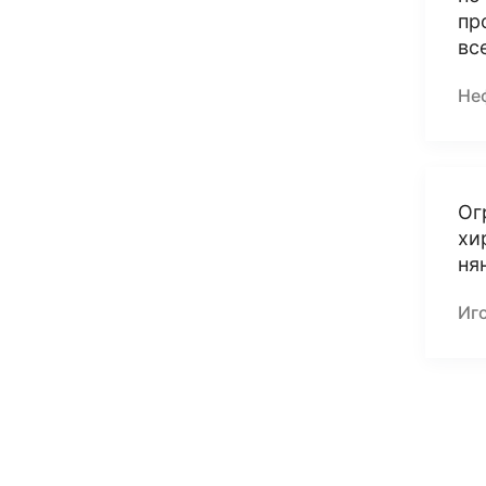
пр
вс
Не
Ог
хи
ня
Иг