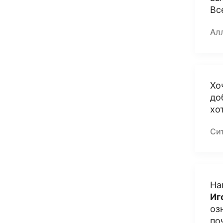
Вс
Ал
Хо
до
хо
Си
На
Иг
оз
по