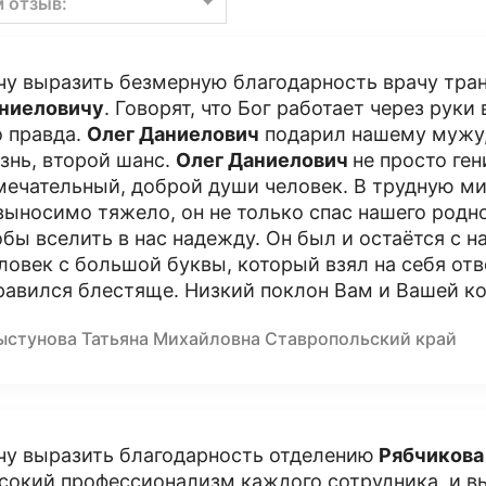
м отзыв:
чу выразить безмерную благодарность врачу тра
ниеловичу
. Говорят, что Бог работает через руки
о правда.
Олег Даниелович
подарил нашему мужу,
знь, второй шанс.
Олег Даниелович
не просто ге
мечательный, доброй души человек. В трудную ми
выносимо тяжело, он не только спас нашего родно
обы вселить в нас надежду. Он был и остаётся с н
ловек с большой буквы, который взял на себя отв
равился блестяще. Низкий поклон Вам и Вашей к
ыстунова Татьяна Михайловна Ставропольский край
чу выразить благодарность отделению
Рябчикова
сокий профессионализм каждого сотрудника, и вы