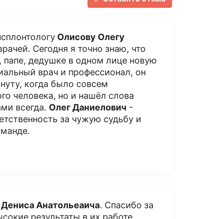
нсплонтологу
Олисову Олегу
 врачей. Сегодня я точно знаю, что
 папе, дедушке в одном лице новую
ниальный врач и профессионал, он
нуту, когда было совсем
го человека, но и нашёл слова
ами всегда.
Олег Даниелович
-
етственность за чужую судьбу и
оманде.
 Дениса Анатольеаича
. Спасибо за
сокие результаты в их работе.