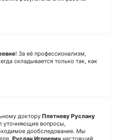
еевне
! За её профессионализм,
сегда складывается только так, как
льному доктору
Плетневу Руслану
ал уточняющие вопросы,
обходимое дообследование. Мы
беде.
Руслан Игоревич
настоящий