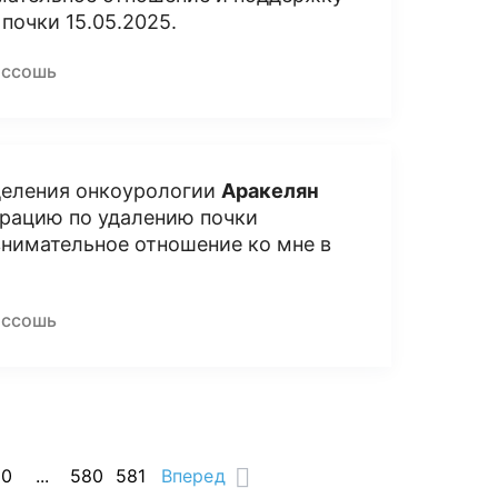
почки 15.05.2025.
оссошь
деления онкоурологии
Аракелян
рацию по удалению почки
внимательное отношение ко мне в
оссошь
60
...
580
581
Вперед