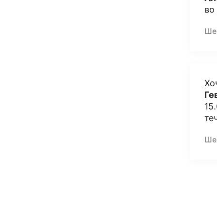
во
Ше
Хо
Ге
15
те
Ше