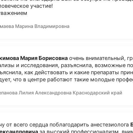
ловеческое участие!
уважением
маева Марина Владимировна
кимова Мария Борисовна
очень внимательный, гр
ализы и исследования, разъяснила, возможные п
ъяснила, как действовать и какие препараты при
дует, что в центре работают такие молодые проф
епанова Лилия Александровна Краснодарский край
чу от всего сердца поблагодарить анестезиолога
ександровича
за высокий профессионализм, вни