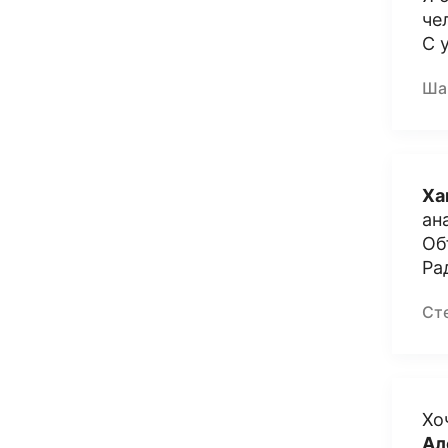
че
С 
Ша
Ха
ан
Об
Ра
Ст
Хо
Ал