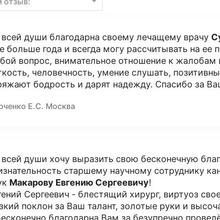
м отзыв:
 всей души благодарна своему лечащему врачу
С
е больше года и всегда могу рассчитывать на ее
бой вопрос, внимательное отношение к жалобам 
ткость, человечность, умение слушать, позитивн
ряжают бодрость и дарят надежду. Спасибо за Ва
рченко Е.С. Москва
 всей души хочу выразить свою бесконечную бла
изнательность старшему научному сотруднику ка
ук
Макарову Евгению Сергеевичу
!
гений Сергеевич - блестящий хирург, виртуоз свое
зкий поклон за Ваш талант, золотые руки и высо
бесконечно благодарна Вам за безупречно провед