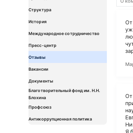
О ко
Структура
История
От
уж
Международное сотрудничество
лю
чу
Пресс-центр
за
Отзывы
Ма
Вакансии
Документы
Благотворительный фонд им. Н.Н.
От
Блохина
пр
Профсоюз
на
Ев
Антикоррупционная политика
Ни
Я 