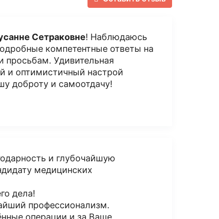
усанне Сетраковне
! Наблюдаюсь
 подробные компетентные ответы на
и просьбам. Удивительная
ый и оптимистичный настрой
шу доброту и самоотдачу!
годарность и глубочайшую
ндидату медицинских
го дела!
чайший профессионализм.
ённые операции и за Ваше