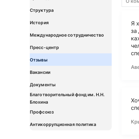
О ко
Структура
История
Я 
за
Международное сотрудничество
ка
че
Пресс-центр
сп
Отзывы
Ав
Вакансии
Документы
Благотворительный фонд им. Н.Н.
Хо
Блохина
сп
Профсоюз
Кр
Антикоррупционная политика