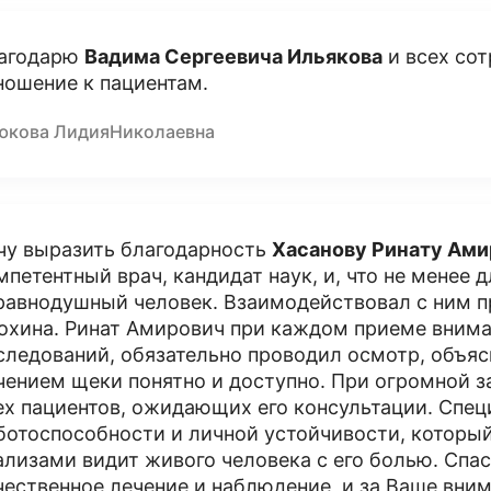
агодарю
Вадима Сергеевича Ильякова
и всех сот
ношение к пациентам.
юкова ЛидияНиколаевна
чу выразить благодарность
Хасанову Ринату Ами
мпетентный врач, кандидат наук, и, что не менее 
равнодушный человек. Взаимодействовал с ним п
охина. Ринат Амирович при каждом приеме внима
следований, обязательно проводил осмотр, объя
чением щеки понятно и доступно. При огромной з
ех пациентов, ожидающих его консультации. Спец
ботоспособности и личной устойчивости, который
ализами видит живого человека с его болью. Спа
чественное лечение и наблюдение, и за Ваше вни