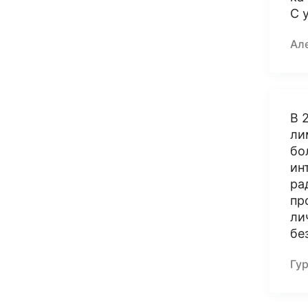
С 
Ал
В 
ли
бо
ин
ра
пр
ли
бе
Гу