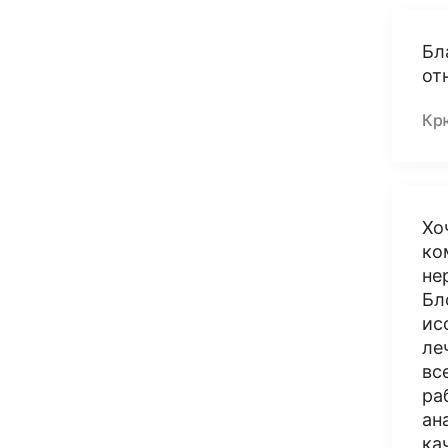
Бл
от
Кр
Хо
ко
не
Бл
ис
ле
вс
ра
ан
ка