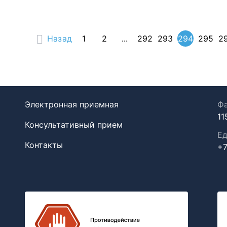
Назад
1
2
...
292
293
294
295
2
Электронная приемная
Фа
11
Консультативный прием
Ед
Контакты
+7