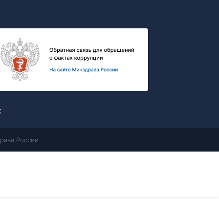
х
рава России
Контакты