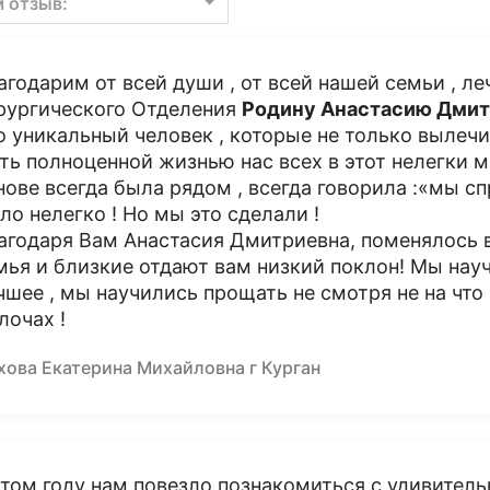
м отзыв:
агодарим от всей души , от всей нашей семьи , л
рургического Отделения
Родину Анастасию Дми
о уникальный человек , которые не только вылечи
ть полноценной жизнью нас всех в этот нелегки 
нове всегда была рядом , всегда говорила :«мы сп
ло нелегко ! Но мы это сделали !
агодаря Вам Анастасия Дмитриевна, поменялось в
мья и близкие отдают вам низкий поклон! Мы науч
чшее , мы научились прощать не смотря не на что 
лочах !
хова Екатерина Михайловна г Курган
этом году нам повезло познакомиться с удивите