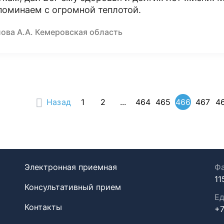
поминаем с огромной теплотой.
лова А.А. Кемеровская область
Назад
1
2
...
464
465
466
467
4
Электронная приемная
Фа
11
Консультативный прием
Ед
Контакты
+7