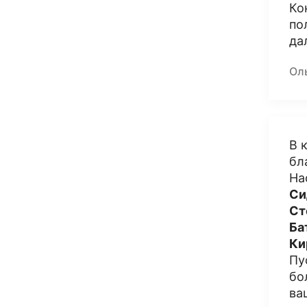
Ко
по
да
Ол
В 
бл
На
Си
Ст
Ба
Ки
Пу
бо
ва