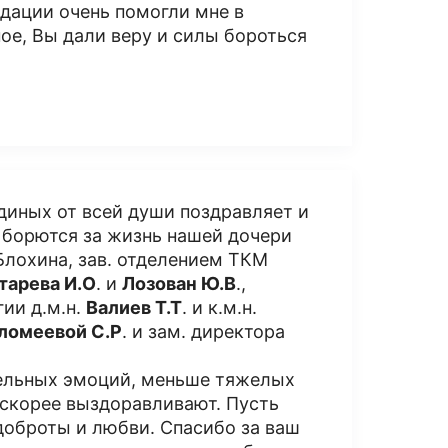
ндации очень помогли мне в
ное, Вы дали веру и силы бороться
диных от всей души поздравляет и
т борются за жизнь нашей дочери
Блохина, зав. отделением ТКМ
тарева И.О
. и
Лозован Ю.В
.,
гии д.м.н.
Валиев Т.Т
. и к.м.н.
ломеевой С.Р
. и зам. директора
тельных эмоций, меньше тяжелых
 скорее выздоравливают. Пусть
 доброты и любви. Спасибо за ваш