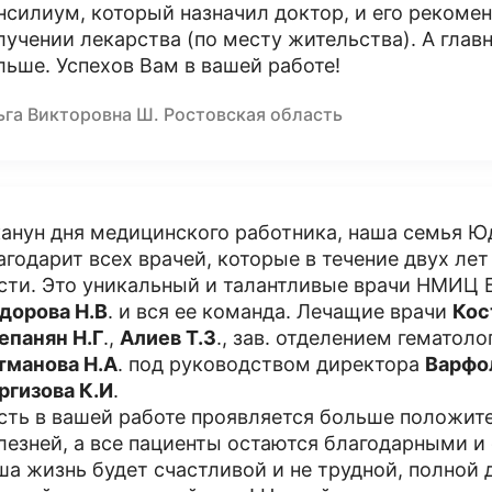
нсилиум, который назначил доктор, и его рекоме
лучении лекарства (по месту жительства). А глав
льше. Успехов Вам в вашей работе!
ьга Викторовна Ш. Ростовская область
канун дня медицинского работника, наша семья Ю
агодарит всех врачей, которые в течение двух ле
сти. Это уникальный и талантливые врачи НМИЦ 
дорова Н.В
. и вся ее команда. Лечащие врачи
Кос
епанян Н.Г
.,
Алиев Т.З
., зав. отделением гематоло
тманова Н.А
. под руководством директора
Варфо
ргизова К.И
.
сть в вашей работе проявляется больше положи
лезней, а все пациенты остаются благодарными и
ша жизнь будет счастливой и не трудной, полной