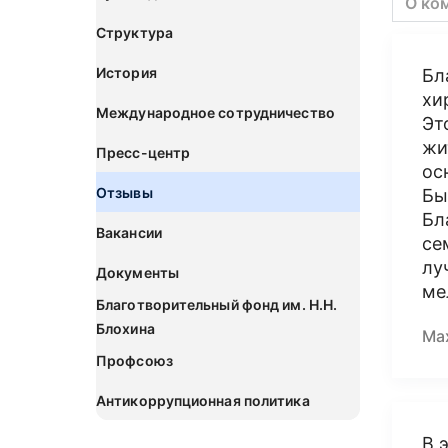
О ко
Структура
История
Бл
хи
Международное сотрудничество
Эт
жи
Пресс-центр
ос
Отзывы
Бы
Бл
Вакансии
се
лу
Документы
ме
Благотворительный фонд им. Н.Н.
Блохина
Ма
Профсоюз
Антикоррупционная политика
В 