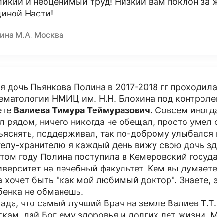
ликий и неоценимый труд! Низкий вам поклон за 
иной Насти!
ина М.А. Москва
я дочь Пьянкова Полина в 2017-2018 гг проходил
гематологии НМИЦ им. Н.Н. Блохина под контроле
ете
Валиева Тимура Теймуразович
. Совсем иногд
л рядом, ничего никогда не обещал, просто умел 
ъяснять, поддерживал, так по-доброму улыбался 
гелу-хранителю я каждый день вижу свою дочь з
этом году Полина поступила в Кемеровский госу
иверситет на лечебный факультет. Кем вы думаете
а хочет быть "как мой любимый доктор". Знаете, э
бенка не обманешь.
рада, что самый лучший Врач на земле Валиев Т.Т
ткам, дай Бог ему здоровья и долгих лет жизни. 