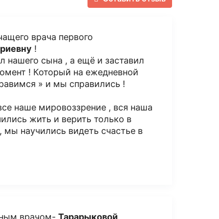
ечащего врача первого
триевну
!
л нашего сына , а ещё и заставил
момент ! Который на ежедневной
равимся » и мы справились !
се наше мировоззрение , вся наша
ились жить и верить только в
, мы научились видеть счастье в
льным врачом-
Тарарыковой