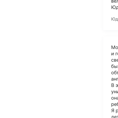
ве
Юд
Юд
Мо
и 
св
бы
об
ан
В 
ун
он
ре
Я 
де