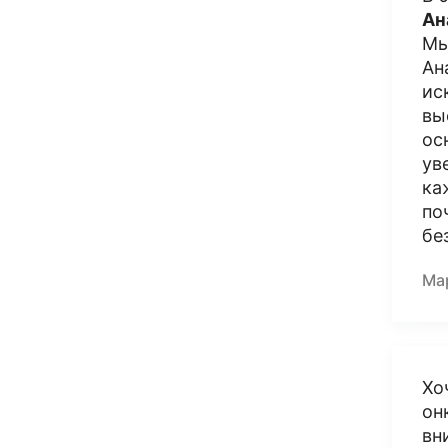
Ан
Мы
Ан
ис
вы
ос
ув
ка
по
бе
Ма
Хо
он
вн