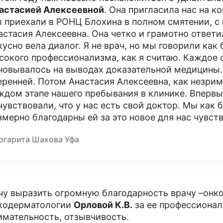
астасией Алексеевной
. Она пригласила нас на к
 приехали в РОНЦ Блохина в полном смятении, с 
астасия Алексеевна. Она четко и грамотно ответи
кусно вела диалог. Я не врач, но мы говорили как 
сокого профессионализма, как я считаю. Каждое
новывалось на выводах доказательной медицины.
еренней. Потом Анастасия Алексеевна, как незрим
ждом этапе нашего пребывания в клинике. Впервы
чувствовали, что у нас есть свой доктор. Мы как
змерно благодарны ей за это новое для нас чувст
ргарита Шахова Уфа
чу выразить огромную благодарность врачу –онк
кодерматологии
Орловой К.В.
за ее профессионал
имательность, отзывчивость.