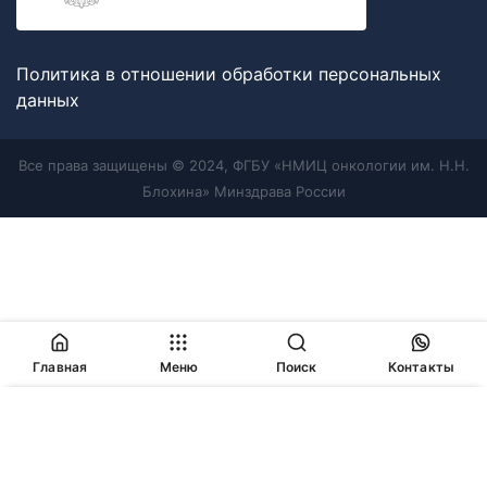
Политика в отношении обработки персональных
данных
Все права защищены © 2024, ФГБУ «НМИЦ онкологии им. Н.Н.
Блохина» Минздрава России
Главная
Меню
Поиск
Контакты
Продолжая работу с сайтом, Вы соглашаетесь с
политикой
в отношении обработки персональных данных
и
разрешаете
использование cookie-файлов
, которые мы