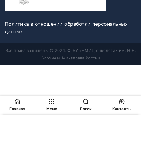
Политика в отношении обработки персональных
данных
Все права защищены © 2024, ФГБУ «НМИЦ онкологии им. Н.Н.
Блохина» Минздрава России
Главная
Меню
Поиск
Контакты
Продолжая работу с сайтом, Вы соглашаетесь с
политикой
в отношении обработки персональных данных
и
разрешаете
использование cookie-файлов
, которые мы