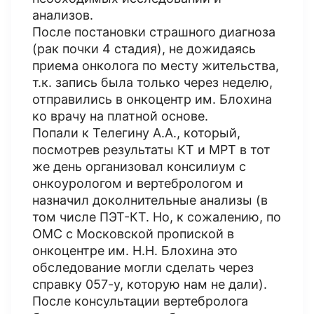
анализов.
После постановки страшного диагноза
(рак почки 4 стадия), не дожидаясь
приема онколога по месту жительства,
т.к. запись была только через неделю,
отправились в онкоцентр им. Блохина
ко врачу на платной основе.
Попали к Телегину А.А., который,
посмотрев результаты КТ и МРТ в тот
же день организовал консилиум с
онкоурологом и вертебрологом и
назначил доколнительные анализы (в
том числе ПЭТ-КТ. Но, к сожалению, по
ОМС с Московской пропиской в
онкоцентре им. Н.Н. Блохина это
обследование могли сделать через
справку 057-у, которую нам не дали).
После консультации вертебролога