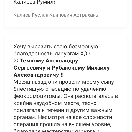
Калиева Румиля
Калиев Руслан Каипович Астрахань
Хочу выразить свою безмерную
благодарность хирургам Х/О
2:
Темному Александру
Сергеевичу
и
Рубанскому Михаилу
Александровичу
!!!
Месяц назад они провели моему сыну
блестящую операцию по удалению
феохромоцитомы. Она располагалась в
крайне неудобном месте, тесно
прилегала к печени и другим важным
органам. Несмотря на все сложности,
операция прошла на высшем уровне,
благодаря мастерству хирурга и