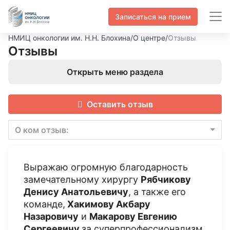
Записаться на прием
НМИЦ онкологии им. Н.Н. Блохина
/
О центре
/
Отзывы
Отзывы
Открыть меню раздела
Оставить отзыв
О ком отзыв:
Выражаю огромную благодарность
замечательному хирургу
Рябчикову
Денису Анатольевичу
, а также его
команде,
Хакимову Акбару
Назаровичу
и
Макарову Евгению
Сергеевичу
за суперпрофессионализм