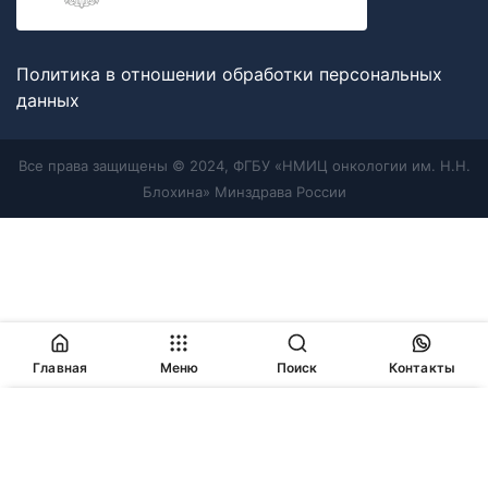
Политика в отношении обработки персональных
данных
Все права защищены © 2024, ФГБУ «НМИЦ онкологии им. Н.Н.
Блохина» Минздрава России
Главная
Меню
Поиск
Контакты
Продолжая работу с сайтом, Вы соглашаетесь с
политикой
в отношении обработки персональных данных
и
разрешаете
использование cookie-файлов
, которые мы