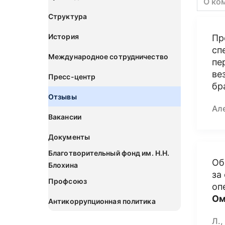
О ко
Структура
История
Пр
сп
Международное сотрудничество
пе
ве
Пресс-центр
бр
Отзывы
Ал
Вакансии
Документы
Благотворительный фонд им. Н.Н.
Об
Блохина
за
Профсоюз
оп
Ом
Антикоррупционная политика
Л.,