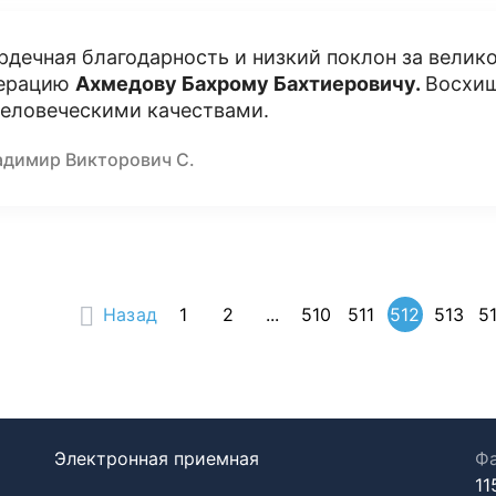
рдечная благодарность и низкий поклон за велик
ерацию
Ахмедову Бахрому Бахтиеровичу.
Восхи
человеческими качествами.
адимир Викторович С.
Назад
1
2
...
510
511
512
513
5
Электронная приемная
Фа
11