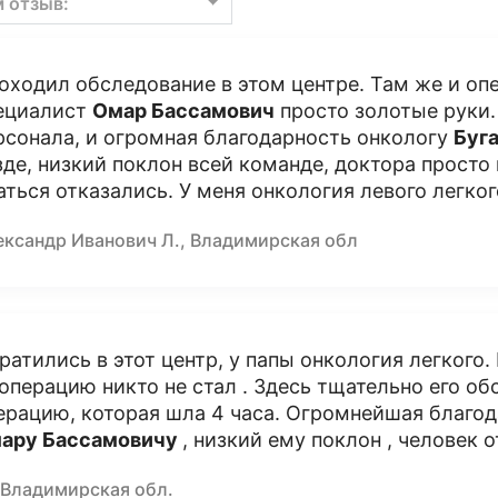
м отзыв:
оходил обследование в этом центре. Там же и оп
ециалист
Омар Бассамович
просто золотые руки.
рсонала, и огромная благодарность онкологу
Буг
зде, низкий поклон всей команде, доктора прост
аться отказались. У меня онкология левого легког
ександр Иванович Л., Владимирская обл
ратились в этот центр, у папы онкология легкого
 операцию никто не стал . Здесь тщательно его о
ерацию, которая шла 4 часа. Огромнейшая благо
ару Бассамовичу
, низкий ему поклон , человек о
 Владимирская обл.