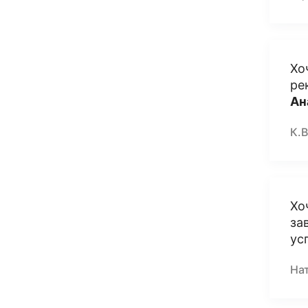
Хо
ре
Ан
К.В
Хо
за
ус
На