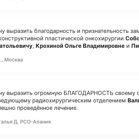
чу выразить благодарность и признательность з
конструктивной пластической онкохирургии
Соб
атольевичу
,
Крохиной Ольге Владимировне
и
Пи
., Москва
чу выразить огромную БЛАГОДАРНОСТЬ своему 
ведующему радиохирургическим отделением
Вал
пешно проведённое лечение.
талья Д. РСО-Алания