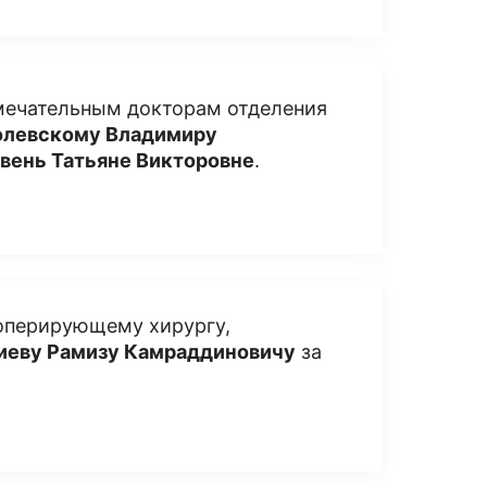
амечательным докторам отделения
олевскому Владимиру
вень Татьяне Викторовне
.
оперирующему хирургу,
иеву Рамизу Камраддиновичу
за