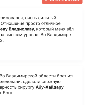
ерировался, очень сильный
 Отношение просто отличное
аеву Владиславу,
который меня вёл
о на высшем уровне. Во Владимире
о .
. Во Владимирской области браться
бследовали, сделали сложную
дарность хирургу
А
бу-Хайдару
т Бога.