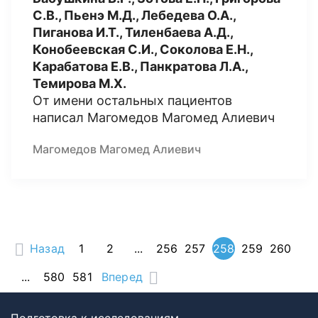
С.В., Пьенэ М.Д., Лебедева О.А.,
Пиганова И.Т., Тиленбаева А.Д.,
Конобеевская С.И., Соколова Е.Н.,
Карабатова Е.В., Панкратова Л.А.,
Темирова М.Х.
От имени остальных пациентов
написал Магомедов Магомед Алиевич
Магомедов Магомед Алиевич
Назад
1
2
...
256
257
258
259
260
...
580
581
Вперед