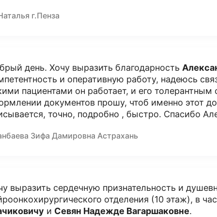
Наталья г.Пенза
брый день. Хочу выразить благодарность
Алекса
мпетентность и оперативную работу, надеюсь свя
кими пациентами он работает, и его толерантным
ормлении документов прошу, чтоб именно этот док
исывается, точно, подробно , быстро. Спасибо А
анбаева Зифа Дамировна Астрахань
чу выразить сердечную признательность и душев
йроонкохирургического отделения (10 этаж), в ча
ачиковичу
и
Севян Надежде Вагаршаковне
.