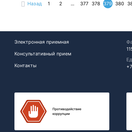
Назад
1
2
...
377
378
379
380
3
Электронная приемная
Фа
11
Консультативный прием
Ед
Контакты
+7