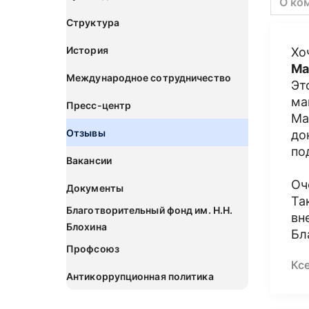
О ко
Структура
История
Хо
Ма
Международное сотрудничество
Эт
ма
Пресс-центр
Ма
Отзывы
до
по
Вакансии
Оч
Документы
Та
Благотворительный фонд им. Н.Н.
вн
Блохина
Бл
Профсоюз
Кс
Антикоррупционная политика