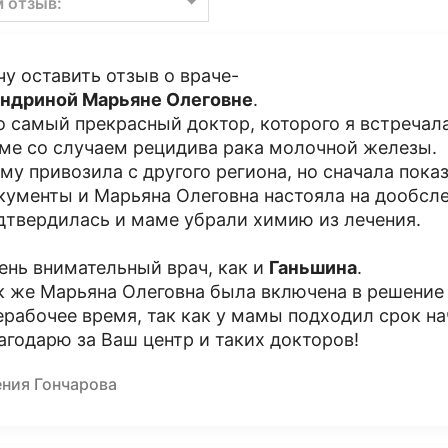
м отзыв:
чу оставить отзыв о враче-
ндриной Марьяне Олеговне
.
о самый прекрасный доктор, которого я встречал
ме со случаем рецидива рака молочной железы.
му привозила с другого региона, но сначала пока
кументы и Марьяна Олеговна настояла на дообслед
дтвердилась и маме убрали химию из лечения.
ень внимательный врач, как и
Ганьшина
.
к же Марьяна Олеговна была включена в решение 
ерабочее время, так как у мамы подходил срок на
агодарю за Ваш центр и таких докторов!
ения Гончарова