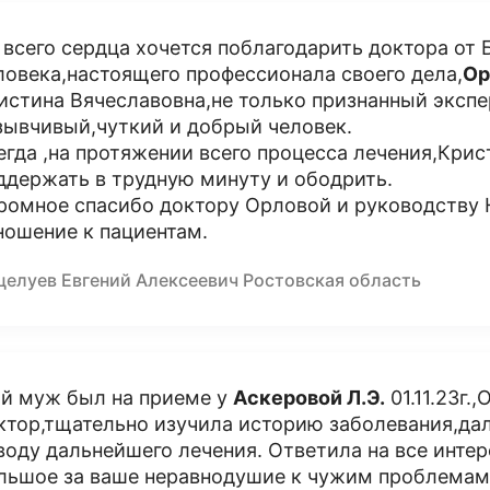
 всего сердца хочется поблагодарить доктора от 
ловека,настоящего профессионала своего дела,
Ор
истина Вячеславовна,не только признанный экспе
зывчивый,чуткий и добрый человек.
егда ,на протяжении всего процесса лечения,Крис
ддержать в трудную минуту и ободрить.
ромное спасибо доктору Орловой и руководству
ношение к пациентам.
целуев Евгений Алексеевич Ростовская область
й муж был на приеме у
Аскеровой Л.Э.
01.11.23г.
ктор,тщательно изучила историю заболевания,да
воду дальнейшего лечения. Ответила на все инт
льшое за ваше неравнодушие к чужим проблемам