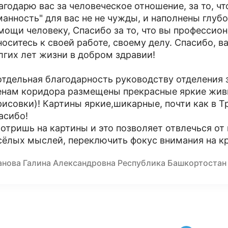
агодарю вас за человеческое отношение, за то, чт
манность" для вас не не чужды, и наполнены глу
мощи человеку, Спасибо за то, что вы профессион
носитесь к своей работе, своему делу. Спасибо, в
лгих лет жизни в добром здравии!
отдельная благодарность руководству отделения 
енам коридора размещены прекрасные яркие живы
рисовки)! Картины яркие,шикарные, почти как в Т
асибо!
отришь на картины и это позволяет отвлечься о
сёлых мыслей, переключить фокус внимания на кр
анова Галина Александровна Республика Башкортостан