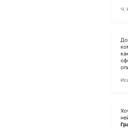
Ч. 
До
ко
ка
оф
оп
Ис
Хо
не
Гр