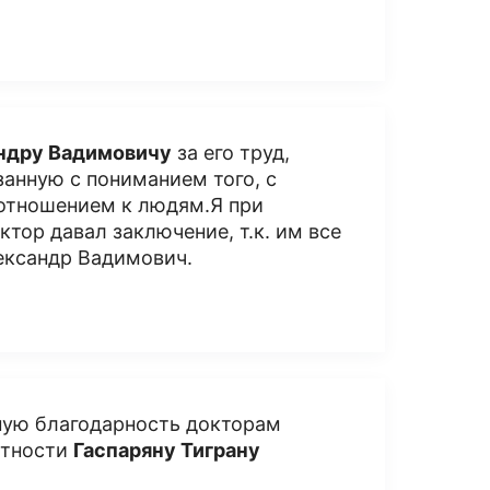
ндру Вадимовичу
за его труд,
занную с пониманием того, с
 отношением к людям.Я при
тор давал заключение, т.к. им все
лександр Вадимович.
ную благодарность докторам
стности
Гаспаряну Тиграну