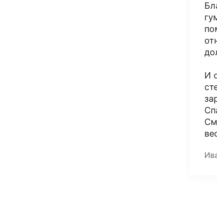
Бл
гу
по
от
до
И 
ст
за
Сп
См
ве
Ив