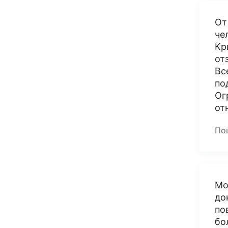
От
че
Кр
от
Вс
по
Ог
от
По
Мо
до
по
бо