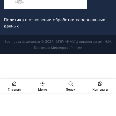
Политика в отношении обработки персональных
данных
Все права защищены © 2024, ФГБУ «НМИЦ онкологии им. Н.Н.
Блохина» Минздрава России
Главная
Меню
Поиск
Контакты
Продолжая работу с сайтом, Вы соглашаетесь с
политикой
в отношении обработки персональных данных
и
разрешаете
использование cookie-файлов
, которые мы