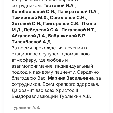
сотрудникам:
Г
остевой И.А.,
Конобеевской С.И., Панкратовой Л.А.,
Тимировой М.Х., Соколовой С.Н.,
Зотовой С.Н., Григоровой С.В., Пьенэ
М.Д., Лебедевой О.А., Пигаловой И.Т.,
Айгуловой Д.А., Бабушкиной В.Р.,
Тиленбаевой А.Д.
За время прохождения лечения в
стационаре окунулся в домашнюю
атмосферу, где любовь и
взаимопонимание, индивидуальный
подход к каждому пациенту. Сердечно
благодарю Вас,
Марина Васильевна
, за
сотрудников. Всем крепкого здоровья.
Да хранит вас всех Христос!!!
Выздоравливающий Турлыкин А.В.
Турлыкин А.В.