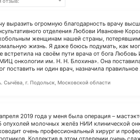
м отзыв:
чу выразить огромную благодарность врачу высш
нсультативного отделения Любови Ивановне Коро
кобольным женщинам нашей страны, потерявшим
рмальную жизнь. Я даже боюсь подумать, как мог
не встретила на своём пути врача от бога Любовь 
МИЦ онкологии им. Н. Н. Блохина». Она поставила
ог поставить ни один врач, назначила правильное
А. Сычёва, г. Подольск, Московской области
 апреля 2019 года у меня была операция – мастэк
 опухолей молочных желёз НИИ клинической онк
ководит очень профессиональный хирург и профе
ротников. Коллектив в этом отделении очень сла