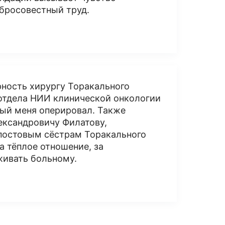
обросовестный труд.
рность хирургу Торакального
отдела НИИ клинической онкологии
ый меня оперировал. Также
ександровичу Филатову,
 постовым сёстрам Торакального
а тёплое отношение, за
живать больному.