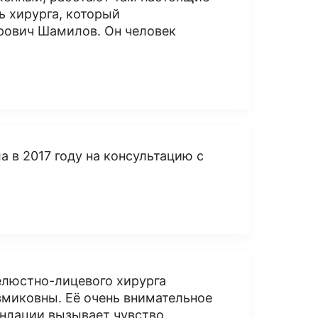
ь хирурга, который
ерович Шамилов. Он человек
а в 2017 году на консультацию с
елюстно-лицевого хирурга
змиковны. Её очень внимательное
ндации вызывает чувство