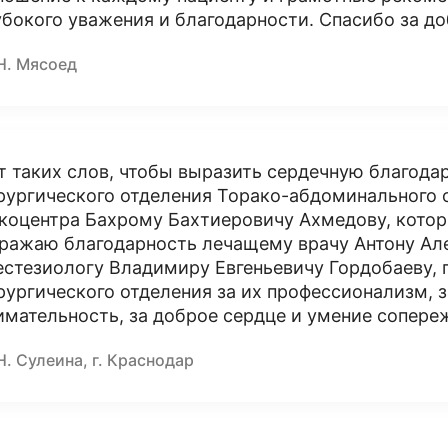
убокого уважения и благодарности. Спасибо за д
Н. Мясоед
т таких слов, чтобы выразить сердечную благода
рургического отделения Торако-абдоминального 
коцентра Бахрому Бахтиеровичу Ахмедову, котор
ражаю благодарность лечащему врачу Антону Ал
естезиологу Владимиру Евгеньевичу Гордобаеву,
рургического отделения за их профессионализм, з
имательность, за доброе сердце и умение сопере
Н. Сулеина, г. Краснодар