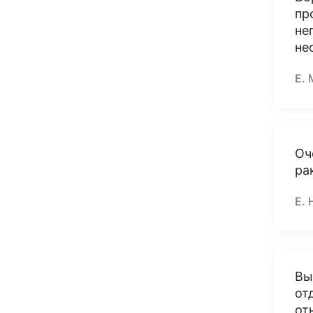
пр
не
не
Е. 
Оч
ра
Е. 
Вы
от
от