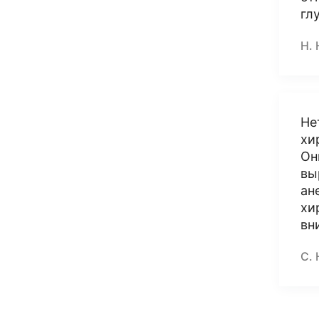
гл
Н. 
Не
хи
Он
вы
ан
хи
вн
С. 