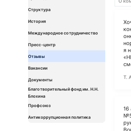
О ко
Структура
История
Хо
ко
Международное сотрудничество
он
но
Пресс-центр
я 
Отзывы
«Н
см
Вакансии
Т. 
Документы
Благотворительный фонд им. Н.Н.
Блохина
Профсоюз
16
№5
Антикоррупционная политика
ру
Во