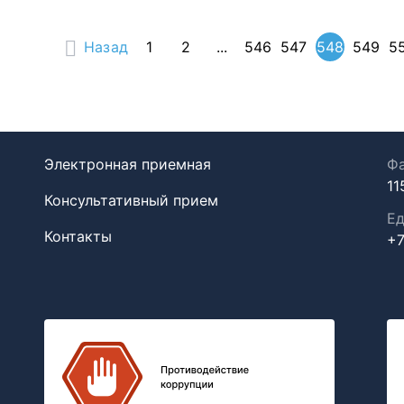
Назад
1
2
...
546
547
548
549
5
Электронная приемная
Фа
11
Консультативный прием
Ед
Контакты
+7