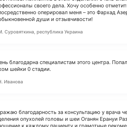
офессионалы своего дела. Хочу особенно отметит
посредственно оперировал меня – это Фархад Аз
обыкновенной души и отзывчивости!
М. Суровяткина, республика Украина
ень благодарна специалистам этого центра. Попал
ком шейки 0 стадии.
Н. Иванова
ражаю благодарность за консультацию у врача ч
деления опухолей головы и шеи Оганян Ерануи Ра
ношение к каждому пациенту и грамотные рекоме