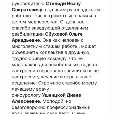
руководителю
Стилиди Ивану
Сократовичу
, под чьим руководством
работают очень грамотные врачи и в
целом медперсонал. Отдельное
спасибо заведующей отделением
реабилитации
Обуховой Ольге
Аркадьевне
. Она как человек с
многолетним стажем работы, может
объединять коллектив в дружную,
трудолюбивую команду, что не
маловажно для онкобольных, ведь от
настроения персонала зависит и наше
настроение, лечение и вера в наше
исцеление. Огромное спасибо моему
лечащему врачу
онкоурологу
Ушницкой Диане
Алексеевне
. Молодой, но
безоговорочно профессиональный
врач, знающий свое дело. Очень