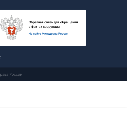
х
рава России
Контакты