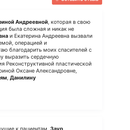
риной Андреевной
, которая в свою
ция была сложная и никак не
вна
и Екатерина Андреевна вызвали
емой, операцией и
таю благодарить моих спасителей с
чу выразить сердечную
ия Реконструктивной пластической
риной Оксане Александровне,
ьям
,
Данилину
душие к пациентам.
Заур