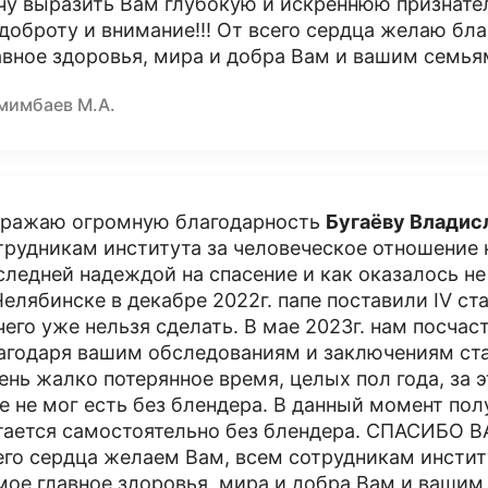
чу выразить Вам глубокую и искреннюю признате
 доброту и внимание!!! От всего сердца желаю бл
авное здоровья, мира и добра Вам и вашим семьям
мимбаев М.А.
ражаю огромную благодарность
Бугаёву Владис
трудникам института за человеческое отношение к
следней надеждой на спасение и как оказалось не 
Челябинске в декабре 2022г. папе поставили IV ст
чего уже нельзя сделать. В мае 2023г. нам посчас
агодаря вашим обследованиям и заключениям ста
ень жалко потерянное время, целых пол года, за 
е не мог есть без блендера. В данный момент пол
тается самостоятельно без блендера. СПАСИБО 
его сердца желаем Вам, всем сотрудникам инстит
мое главное здоровья, мира и добра Вам и вашим 