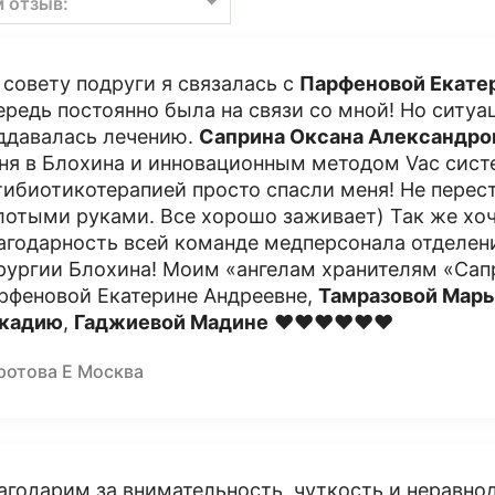
м отзыв:
 совету подруги я связалась с
Парфеновой Екате
ередь постоянно была на связи со мной! Но ситуа
ддавалась лечению.
Саприна Оксана Александро
ня в Блохина и инновационным методом Vac сист
тибиотикотерапией просто спасли меня! Не перес
лотыми руками. Все хорошо заживает) Так же хо
агодарность всей команде медперсонала отделен
рургии Блохина! Моим «ангелам хранителям «Сап
рфеновой Екатерине Андреевне,
Тамразовой Мар
кадию
,
Гаджиевой Мадине
❤️❤️❤️❤️❤️❤️
ротова Е Москва
агодарим за внимательность, чуткость и неравно