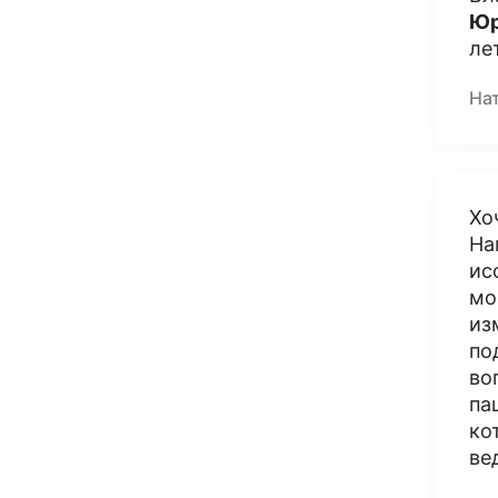
Юр
ле
На
Хо
На
ис
мо
из
по
во
па
ко
ве