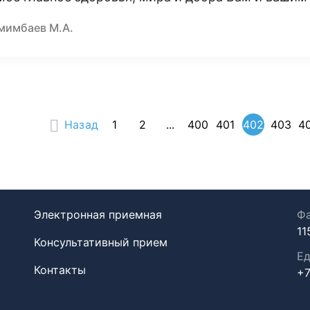
мимбаев М.А.
Назад
1
2
...
400
401
402
403
4
Электронная приемная
Фа
11
Консультативный прием
Ед
Контакты
+7