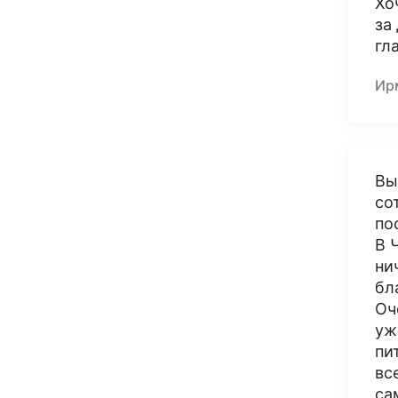
Хо
за
гл
Ир
Вы
со
по
В 
ни
бл
Оч
уж
пи
вс
са