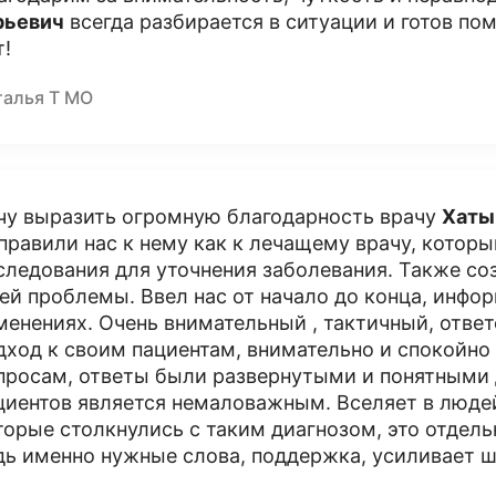
ьевич
всегда разбирается в ситуации и готов пом
т!
талья Т МО
чу выразить огромную благодарность врачу
Хаты
правили нас к нему как к лечащему врачу, котор
следования для уточнения заболевания. Также с
ей проблемы. Ввел нас от начало до конца, инфор
менениях. Очень внимательный , тактичный, отве
дход к своим пациентам, внимательно и спокойно
просам, ответы были развернутыми и понятными д
циентов является немаловажным. Вселяет в людей
торые столкнулись с таким диагнозом, это отдель
дь именно нужные слова, поддержка, усиливает 