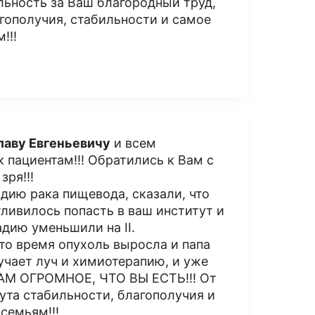
льность за Ваш благородный труд,
агополучия, стабильности и самое
!!!
лаву Евгеньевичу
и всем
 пациентам!!! Обратились к Вам с
зря!!!
адию рака пищевода, сказали, что
тливилось попасть в ваш институт и
дию уменьшили на II.
это время опухоль выросла и папа
учает луч и химиотерапию, и уже
ВАМ ОГРОМНОЕ, ЧТО ВЫ ЕСТЬ!!! От
ута стабильности, благополучия и
семьям!!!