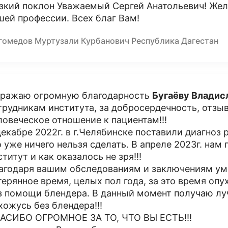
зкий поклон Уважаемый Сергей Анатольевич! Жел
шей профессии. Всех благ Вам!
гомедов Муртузали Курбанович Республика Дагестан
ражаю огромную благодарность
Бугаёву Владис
трудникам института, за добросердечность, отзы
ловеческое отношение к пациентам!!!
декабре 2022г. в г.Челябинске поставили диагноз 
о уже ничего нельзя сделать. В апреле 2023г. нам
ститут и как оказалось не зря!!!
агодаря вашим обследованиям и заключениям уме
терянное время, целых пол года, за это время опу
з помощи блендера. В данный момент получаю лу
хожусь без блендера!!!
АСИБО ОГРОМНОЕ ЗА ТО, ЧТО ВЫ ЕСТЬ!!!