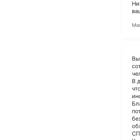
Ни
ва
Ма
Вы
со
че
В 
чт
ин
Бл
по
бе
об
СП