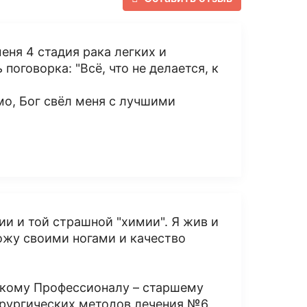
меня 4 стадия рака легких и
поговорка: "Всё, что не делается, к
о, Бог свёл меня с лучшими
и и той страшной "химии". Я жив и
хожу своими ногами и качество
окому Профессионалу – старшему
ирургических методов лечения №6