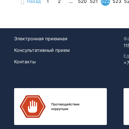
Назад
1
2
...
520
521
522
523
5
Электронная приемная
Фа
11
Консультативный прием
Ед
Контакты
+7