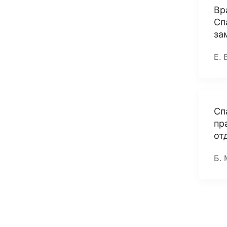
Вр
Сп
за
Е. 
Сп
пр
от
Б. 