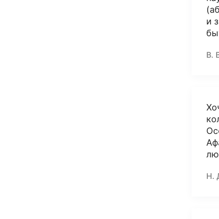
(а
и 
бы
В. 
Хо
ко
Ос
Аф
лю
Н. 