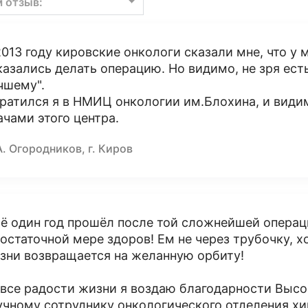
м отзыв:
2013 году кировские онкологи сказали мне, что у 
казались делать операцию. Но видимо, не зря есть 
чшему".
ратился я в НМИЦ онкологии им.Блохина, и видим
ачами этого центра.
А. Огородников, г. Киров
ё один год прошёл после той сложнейшей операци
достаточной мере здоров! Ем не через трубочку, 
зни возвращается на желанную орбиту!
 все радости жизни я воздаю благодарности Выс
учному сотруднику онкологического отделения х