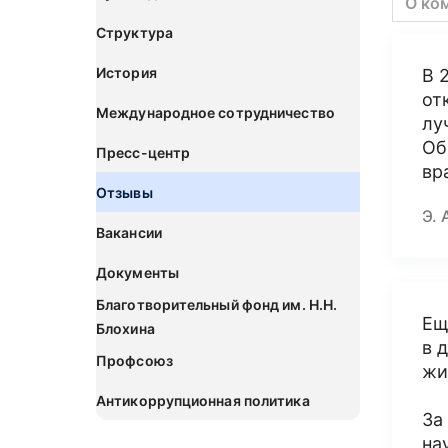
О ко
Структура
История
В 
от
Международное сотрудничество
лу
Об
Пресс-центр
вр
Отзывы
Э. 
Вакансии
Документы
Благотворительный фонд им. Н.Н.
Ещ
Блохина
в 
Профсоюз
жи
Антикоррупционная политика
За
на