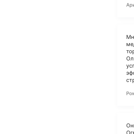
Ар
Мн
ме
то
Ол
ус
эф
ст
Ро
Он
Ог