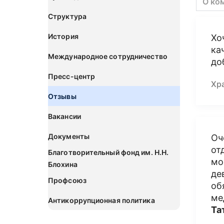
О ко
Структура
История
Хо
ка
Международное сотрудничество
до
Пресс-центр
Хр
Отзывы
Вакансии
Документы
Оч
от
Благотворительный фонд им. Н.Н.
мо
Блохина
де
Профсоюз
об
ме
Антикоррупционная политика
Та