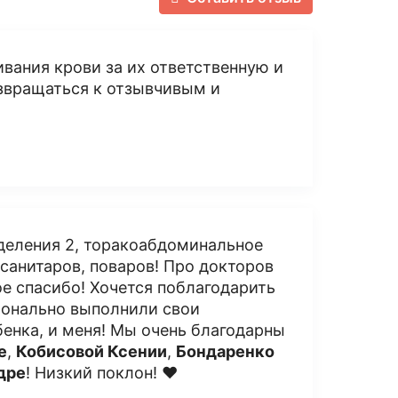
вания крови за их ответственную и
озвращаться к отзывчивым и
деления 2, торакоабдоминальное
 санитаров, поваров! Про докторов
ое спасибо! Хочется поблагодарить
ионально выполнили свои
бенка, и меня! Мы очень благодарны
е
,
Кобисовой Ксении
,
Бондаренко
дре
! Низкий поклон! ❤️