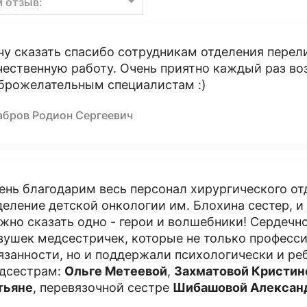
м отзыв:
чу сказать спасибо сотрудникам отделения перели
чественную работу. Очень приятно каждый раз в
брожелательным специалистам :)
абров Родион Сергеевич
ень благодарим весь персонал хирургического от
деление детской онкологии им. Блохина сестер, и
жно сказать одно - герои и волшебники! Сердечн
вушек медсестричек, которые не только професс
язанности, но и поддержали психологически и ре
дсестрам:
Ольге Метеевой
,
Захматовой Кристин
тьяне
, перевязочной сестре
Шибашовой Алексан