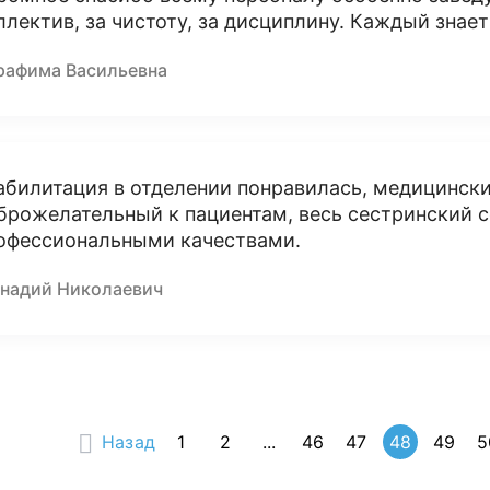
ллектив, за чистоту, за дисциплину. Каждый знает
рафима Васильевна
абилитация в отделении понравилась, медицинск
брожелательный к пациентам, весь сестринский с
офессиональными качествами.
ннадий Николаевич
Назад
1
2
...
46
47
48
49
5