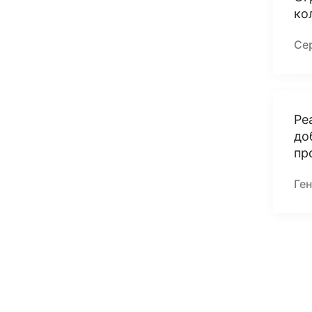
ко
Се
Ре
до
пр
Ге