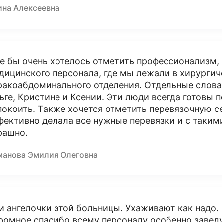
ина Алексеевна
е бы очень хотелось отметить профессионализм, 
дицинского персонала, где мы лежали в хирургич
ракоабдоминального отделения. Отдельные слова 
ьге, Кристине и Ксении. Эти люди всегда готовы 
покоить. Также хочется отметить перевязочную се
фективно делала все нужные перевязки и с таки
рашно.
манова Эмилия Олеговна
и ангелочки этой больницы. Ухаживают как надо.
ромное спасибо всему персоналу особенно завед