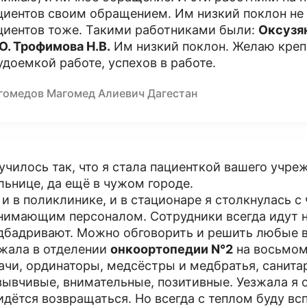
циентов своим обращением. Им низкий поклон не т
циентов тоже. Такими работниками были:
Оксузян
Ю. Трофимова Н.В.
Им низкий поклон. Желаю крепк
удоемкой работе, успехов в работе.
гомедов Магомед Алиевич Дагестан
училось так, что я стала пациенткой вашего учре
льнице, да ещё в чужом городе.
 и в поликлинике, и в стационаре я столкнулась 
нимающим персоналом. Сотрудники всегда идут на
дбадривают. Можно обговорить и решить любые 
жала в отделении
онкоортопедии N°2
на восьмом
ачи, ординаторы, медсëстры и медбратья, санитар
зывчивые, внимательные, позитивные. Уезжала я о
идëтся возвращаться. Но всегда с теплом буду в