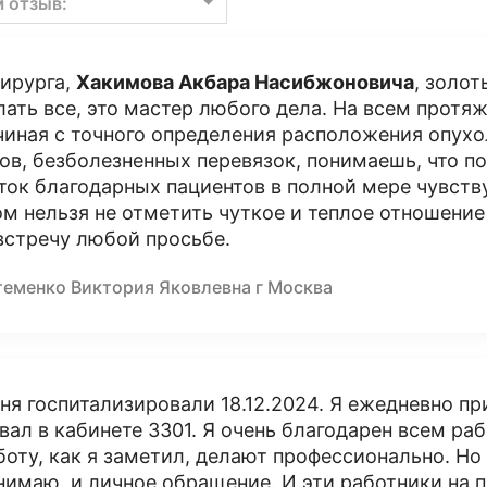
м отзыв:
хирурга,
Хакимова Акбара Насибжоновича
, золот
лать все, это мастер любого дела. На всем протя
чиная с точного определения расположения опухо
ов, безболезненных перевязок, понимаешь, что по
ток благодарных пациентов в полной мере чувству
ом нельзя не отметить чуткое и теплое отношение
встречу любой просьбе.
теменко Виктория Яковлевна г Москва
ня госпитализировали 18.12.2024. Я ежедневно п
вал в кабинете 3301. Я очень благодарен всем ра
боту, как я заметил, делают профессионально. Но
нимаю, и личное обращение. И эти работники на 