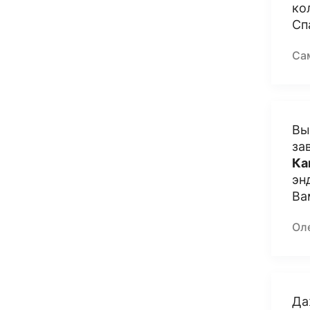
ко
Сп
Са
Вы
за
Ка
эн
Ва
Ол
Да