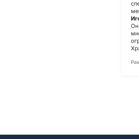
сп
ме
Иг
Он
мн
ог
Хр
Ра