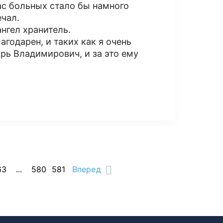
нас больных стало бы намного
ечал.
нгел хранитель.
агодарен, и таких как я очень
орь Владимирович, и за это ему
63
...
580
581
Вперед