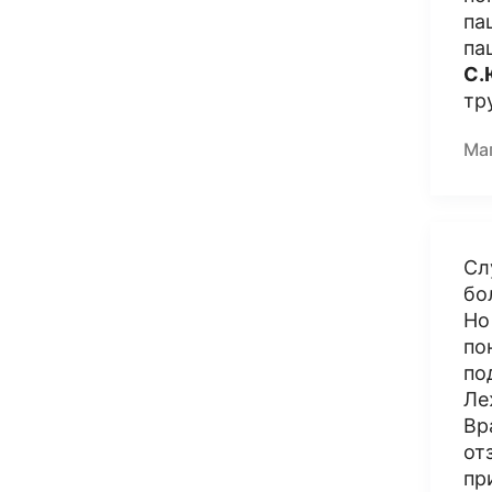
па
па
С.
тр
Ма
Сл
бо
Но
по
по
Ле
Вр
от
пр