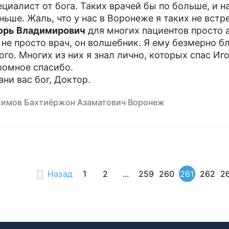
ециалист от бога. Таких врачей бы по больше, и 
ньше. Жаль, что у нас в Воронеже я таких не встр
орь Владимирович
для многих пациентов просто а
 не просто врач, он волшебник. Я ему безмерно бл
ого. Многих из них я знал лично, которых спас Иг
ромное спасибо.
ани вас бог, Доктор.
химов Бахтиёржон Азаматович Воронеж
Назад
1
2
...
259
260
261
262
2