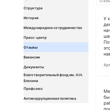
О ко
Структура
История
У 
де
Международное сотрудничество
на
шв
Пресс-центр
По
Отзывы
эт
на
Вакансии
Ар
Документы
Благотворительный фонд им. Н.Н.
Блохина
Профсоюз
Ме
бы
Антикоррупционная политика
ра
по