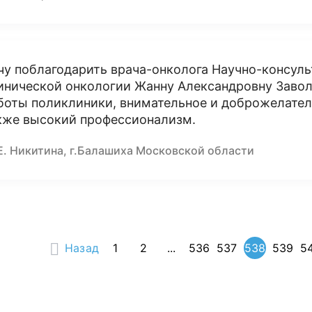
чу поблагодарить врача-онколога Научно-консул
инической онкологии Жанну Александровну Заво
боты поликлиники, внимательное и доброжелател
кже высокий профессионализм.
 Е. Никитина, г.Балашиха Московской области
Назад
1
2
...
536
537
538
539
5