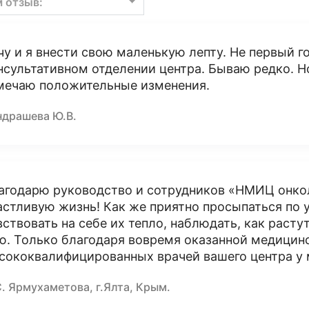
м отзыв:
чу и я внести свою маленькую лепту. Не первый г
нсультативном отделении центра. Бываю редко. Н
мечаю положительные изменения.
ндрашева Ю.В.
агодарю руководство и сотрудников «НМИЦ онколо
астливую жизнь! Как же приятно просыпаться по 
вствовать на себе их тепло, наблюдать, как расту
ю. Только благодаря вовремя оказанной медици
сококвалифицированных врачей вашего центра у м
. Ярмухаметова, г.Ялта, Крым.