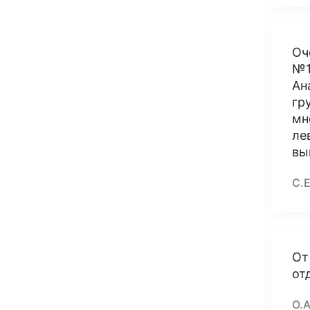
Оч
№1
Ан
гр
мн
ле
вы
С.
От
от
О.А