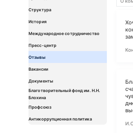
О ко
Структура
История
Хо
ко
Международное сотрудничество
за
Пресс-центр
Ко
Отзывы
Вакансии
Документы
Бл
сч
Благотворительный фонд им. Н.Н.
чу
Блохина
дн
Профсоюз
вы
Антикоррупционная политика
И.С