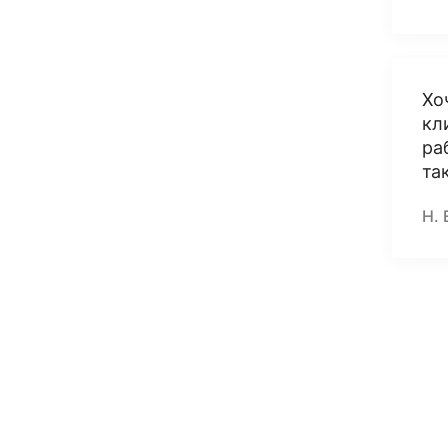
Хо
кл
ра
та
Н.