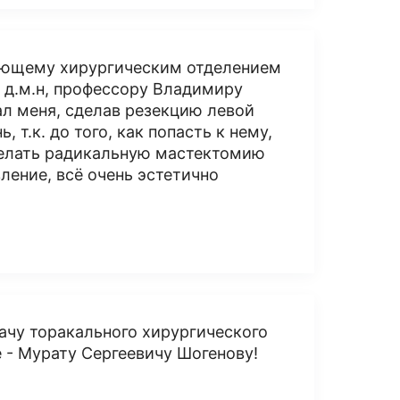
дующему хирургическим отделением
 д.м.н, профессору Владимиру
л меня, сделав резекцию левой
 т.к. до того, как попасть к нему,
делать радикальную мастектомию
ление, всё очень эстетично
чу торакального хирургического
 - Мурату Сергеевичу Шогенову!