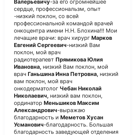
Валерьевичу
-за его огромнейшее
сердце, профессиональзм, опыт
-низкий поклон, со всей
профессиональной командой врачей
онкоцентра имени Н.Н. Блохина!!! Мои
лечащие врачи: врач хирург
Марков
Евгений Сергеевич
-низкий Вам
поклон, мой врач
радиотерапевт
Прямикова Юлия
Ивановна,
низкий Вам поклон, мой
врач
Ганьшина Инна Петровна,
низкий
вам поклон, мой врач
онкодерматолог
Чебан Николай
Николаевич,
низкий вам поклон,
ординатор
Меньшиков Максим
Александрович
-выражаю
благодарность и
Меметов Хусан
Усманович
-благодарность. Большая
благодарность заведующей отделения