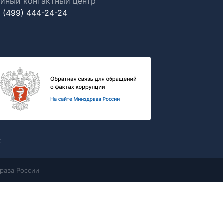
иный контактный центр
 (499) 444-24-24
х
рава России