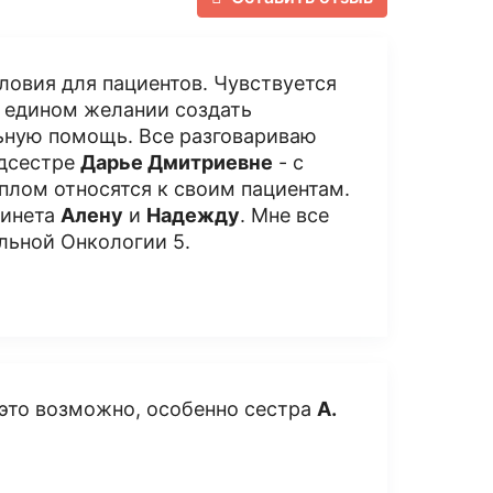
ловия для пациентов. Чувствуется
в едином желании создать
ьную помощь. Все разговариваю
едсестре
Дарье Дмитриевне
- с
еплом относятся к своим пациентам.
бинета
Алену
и
Надежду
. Мне все
льной Онкологии 5.
 это возможно, особенно сестра
А.