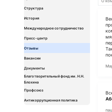
О ко
Структура
История
Ве
пр
Международное сотрудничество
ко
мя
Пресс-центр
пе
Отзывы
Та
по
Вакансии
Ма
Документы
Благотворительный фонд им. Н.Н.
Блохина
Профсоюз
Вс
Аб
Антикоррупционная политика
па