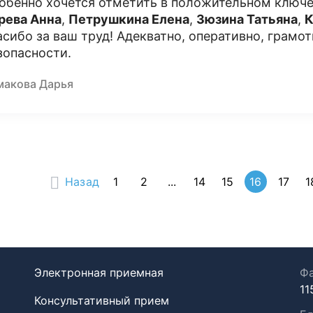
обенно хочется отметить в положительном ключе
рева Анна
,
Петрушкина Елена
,
Зюзина Татьяна
,
К
асибо за ваш труд! Адекватно, оперативно, грамот
зопасности.
макова Дарья
Назад
1
2
...
14
15
16
17
1
Электронная приемная
Фа
11
Консультативный прием