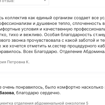
м отзыв:
сь коллектив как единый организм создает все ус
офессионализм и душевное тепло, сплоченность 
мфортные условия и качественную профессионал
гко, тихо и вежливо. Особая благодарность ст.м
рвого звонка прочувствовала с какой заботой и т
к же хочется отметить м.сестер процедурного ка
нравилось. Всех Благодарю. Отделение Абдомина
рия Петровна К.
е очень понравилось, было комфортно насколько
базова
, благодарю сердечно.
циентка отделения абдоминальной онкологии 5