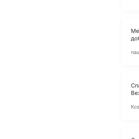
Ме
до
па
Сп
Ве
Ксе