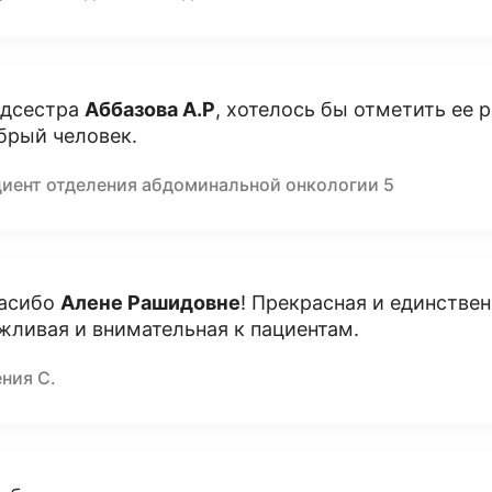
дсестра
Аббазова А.Р
, хотелось бы отметить ее
брый человек.
циент отделения абдоминальной онкологии 5
асибо
Алене Рашидовне
! Прекрасная и единствен
жливая и внимательная к пациентам.
ния С.