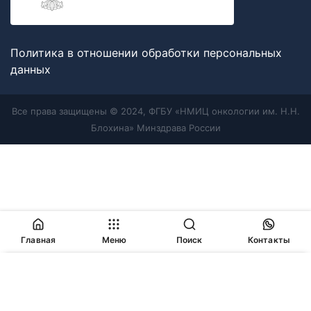
Политика в отношении обработки персональных
данных
Все права защищены © 2024, ФГБУ «НМИЦ онкологии им. Н.Н.
Блохина» Минздрава России
Главная
Меню
Поиск
Контакты
Продолжая работу с сайтом, Вы соглашаетесь с
политикой
в отношении обработки персональных данных
и
разрешаете
использование cookie-файлов
, которые мы