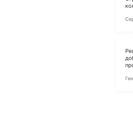
ко
Се
Ре
до
пр
Ге