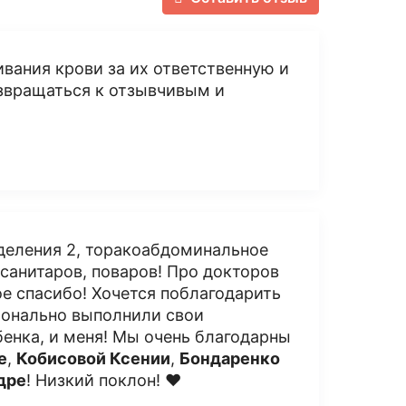
вания крови за их ответственную и
озвращаться к отзывчивым и
деления 2, торакоабдоминальное
 санитаров, поваров! Про докторов
ое спасибо! Хочется поблагодарить
ионально выполнили свои
бенка, и меня! Мы очень благодарны
е
,
Кобисовой Ксении
,
Бондаренко
дре
! Низкий поклон! ❤️