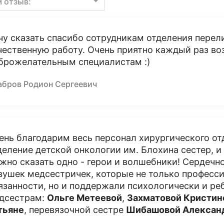
м отзыв:
чу сказать спасибо сотрудникам отделения перели
чественную работу. Очень приятно каждый раз в
брожелательным специалистам :)
абров Родион Сергеевич
ень благодарим весь персонал хирургического от
деление детской онкологии им. Блохина сестер, и
жно сказать одно - герои и волшебники! Сердечн
вушек медсестричек, которые не только професс
язанности, но и поддержали психологически и ре
дсестрам:
Ольге Метеевой
,
Захматовой Кристин
тьяне
, перевязочной сестре
Шибашовой Алексан