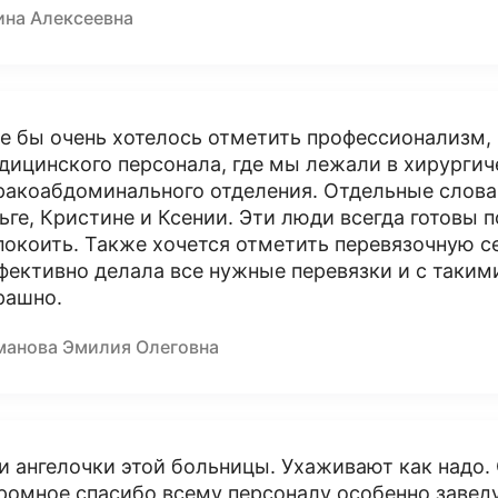
ина Алексеевна
е бы очень хотелось отметить профессионализм, 
дицинского персонала, где мы лежали в хирургич
ракоабдоминального отделения. Отдельные слова 
ьге, Кристине и Ксении. Эти люди всегда готовы 
покоить. Также хочется отметить перевязочную се
фективно делала все нужные перевязки и с таки
рашно.
манова Эмилия Олеговна
и ангелочки этой больницы. Ухаживают как надо.
ромное спасибо всему персоналу особенно завед