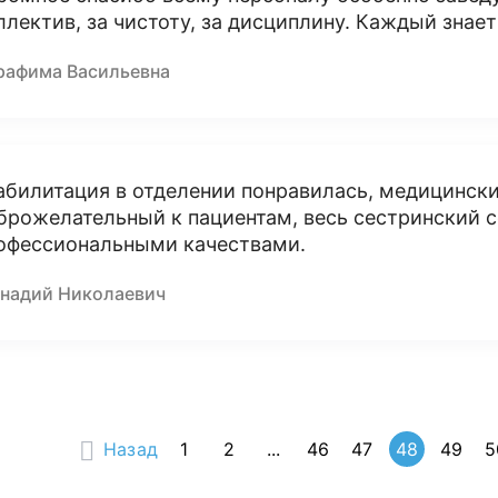
ллектив, за чистоту, за дисциплину. Каждый знает
рафима Васильевна
абилитация в отделении понравилась, медицинск
брожелательный к пациентам, весь сестринский с
офессиональными качествами.
ннадий Николаевич
Назад
1
2
...
46
47
48
49
5