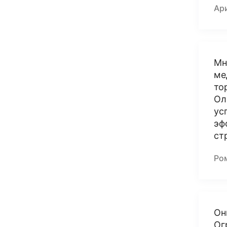
Ар
Мн
ме
то
Ол
ус
эф
ст
Ро
Он
Ог