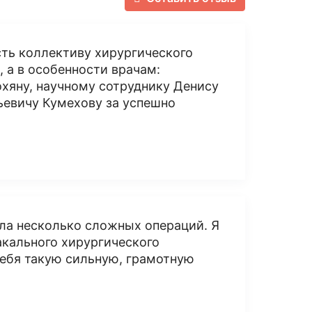
сть коллективу хирургического
 а в особенности врачам:
хяну, научному сотруднику Денису
ьевичу Кумехову за успешно
сла несколько сложных операций. Я
акального хирургического
 себя такую сильную, грамотную