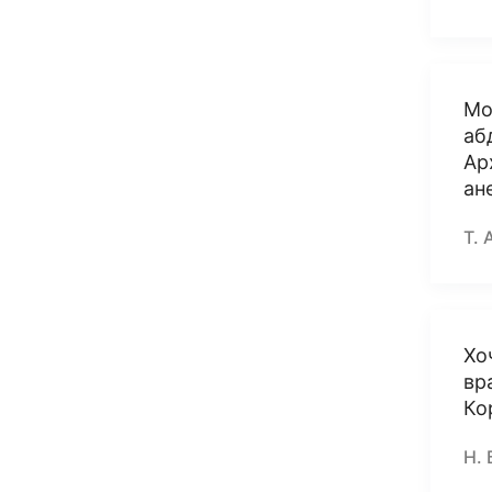
Мо
аб
Ар
ан
Т. 
Хо
вр
Ко
Н. 