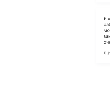
Я 
ра
мо
за
оч
Л.И