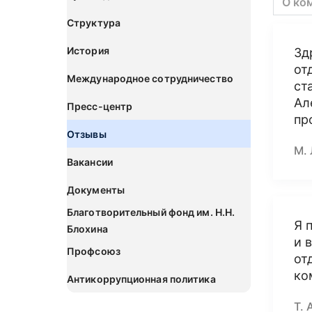
О ко
Структура
История
Зд
от
Международное сотрудничество
ст
Ал
Пресс-центр
пр
Отзывы
М. 
Вакансии
Документы
Благотворительный фонд им. Н.Н.
Я 
Блохина
и 
Профсоюз
от
ко
Антикоррупционная политика
Т. 