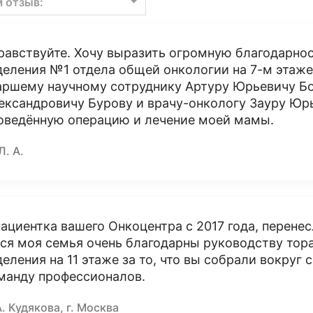
м отзыв:
равствуйте. Хочу выразить огромную благодарно
деления №1 отдела общей онкологии на 7-м этаже,
аршему научному сотруднику Артуру Юрьевичу Бо
ександровичу Бурову и врачу-онкологу Зауру Юр
оведённую операцию и лечение моей мамы.
Л. А.
пациентка вашего Онкоцентра с 2017 года, перене
вся моя семья очень благодарны руководству тор
деления на 11 этаже за то, что вы собрали вокруг
манду профессионалов.
А. Кудякова, г. Москва