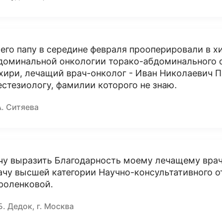
его папу в середине февраля прооперировали в 
доминальной онкологии торако-абдоминального о
хири, лечащий врач-онколог - Иван Николаевич П
естезиологу, фамилии которого не знаю.
А. Ситяева
чу выразить Благодарность моему лечащему врач
ачу высшей категории Научно-консультативного 
роленковой.
Б. Дедок, г. Москва