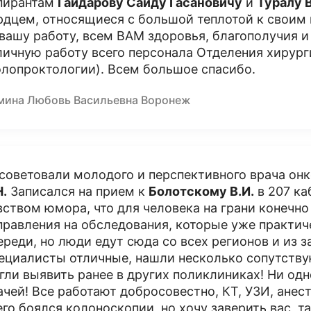
пирантам
Гайдарову Саиду Гасановичу
и
Туралу 
рдцем, относящиеся с большой теплотой к своим
 вашу работу, всем ВАМ здоровья, благополучия и
личную работу всего персонала Отделения хирур
олопроктологии). Всем большое спасибо.
мина Любовь Васильевна Воронеж
советовали молодого и перспективного врача онк
Н.
Записался на прием к
Болотскому
В.И.
в 207 ка
вством юмора, что для человека на грани конечн
правления на обследования, которые уже практиче
ереди, но люди едут сюда со всех регионов и из з
ециалисты отличные, нашли несколько сопутству
гли выявить ранее в других поликлиниках! Ни одн
ачей! Все работают добросовестно, КТ, УЗИ, анест
его боялся колоноскопии, но хочу заверить вас, 