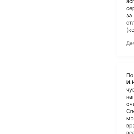
ас
се
за
от
(к
Де
По
И.
чу
на
оч
Сп
мо
вр
вс