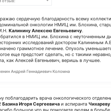
м отзыв:
ражаю сердечную благодарность всему коллектив
доминальной онкологии НМИЦ им. Блохина, стар
М.Н.
Калинину Алексею Евгеньевичу
.
обратился в НМИЦ им. Блохина с неуточненным д
есторнних исследований доктором Калининым А.Е.
значено граммотное лечение. Опухоль уменьшаетс
огое еще предстоит сделать, но с такими нерав
ла, как Алексей Евгеньевич, веришь в лучшее.
ленин Андрей Геннадиевич Коломна
чу поблагодарить врача онкологического отделен
2
Базина Игоря Сергеевича
и аспиранта
Чихареву
асибо большое что вы помогаете людям в борьбе