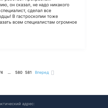
ю, он сказал, не надо никакого
 специалист, сделал все
одцы! В гастроскопии тоже
казать всем специалистам огромное
74
...
580
581
Вперед
ктический адрес: