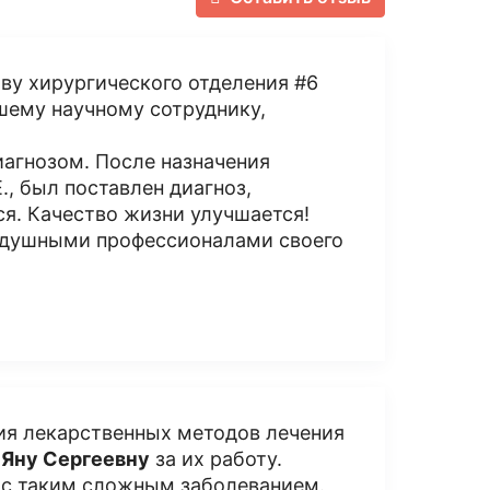
у хирургического отделения #6
шему научному сотруднику,
иагнозом. После назначения
, был поставлен диагноз,
я. Качество жизни улучшается!
нодушными профессионалами своего
ия лекарственных методов лечения
 Яну Сергеевну
за их работу.
 с таким сложным заболеванием.