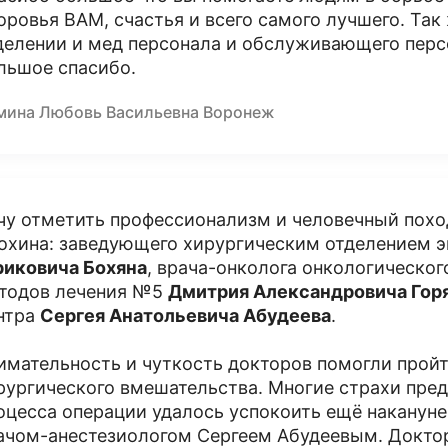
оровья ВАМ, счастья и всего самого лучшего. Так
делении и мед персонала и обслуживающего перс
льшое спасибо.
мина Любовь Васильевна Воронеж
чу отметить профессионализм и человечный похо
охина: заведующего хирургическим отделением 
иковича Бохяна
, врача-онколога онкологическог
тодов лечения №5
Дмитрия Александровича Гор
нтра
Сергея Анатольевича Абудеева
.
имательность и чуткость докторов помогли прой
рургического вмешательства. Многие страхи пред
оцесса операции удалось успокоить ещё накануне
ачом-анестезиологом Сергеем Абудеевым. Доктор