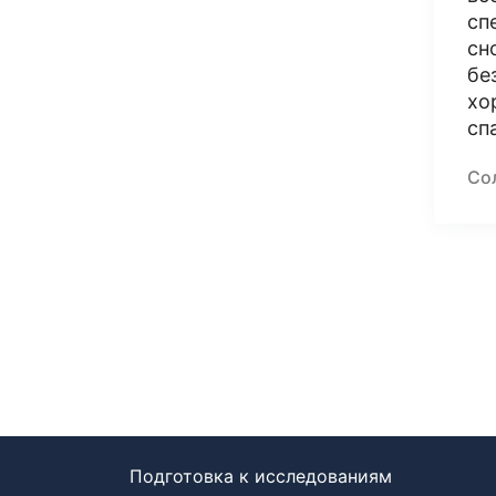
сп
сн
бе
хо
сп
Со
Подготовка к исследованиям