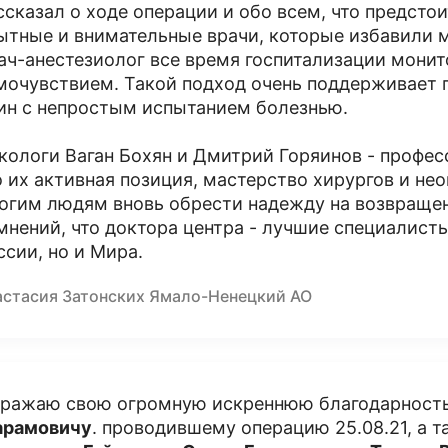
ссказал о ходе операции и обо всем, что предстои
ытные и внимательные врачи, которые избавили м
ач-анестезиолог все время госпитализации монит
мочувствием. Такой подход очень поддерживает п
ин с непростым испытанием болезнью.
кологи Ваган Бохян и Дмитрий Горяинов - профес
о их активная позиция, мастерство хирургов и н
огим людям вновь обрести надежду на возвращен
мнений, что доктора центра - лучшие специалисты
ссии, но и Мира.
астасия Затонских Ямало-Ненецкий АО
ражаю свою огромную искреннюю благодарност
рамовичу
. проводившему операцию 25.08.21, а 