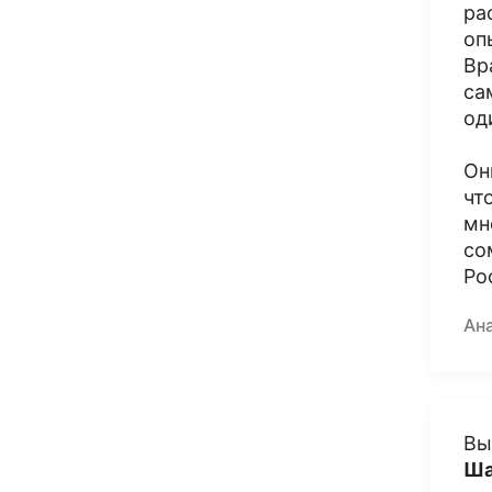
ра
оп
Вр
са
од
Он
чт
мн
со
Ро
Ан
Вы
Ша