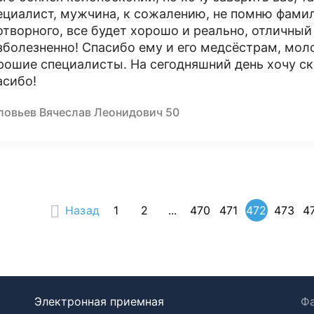
ециалист, мужчина, к сожалению, не помню фамили
отворного, все будет хорошо и реально, отличный
зболезненно! Спасибо ему и его медсёстрам, мол
рошие специалисты. На сегодняшний день хочу с
асибо!
ловьев Вячеслав Леонидович 50
Назад
1
2
...
470
471
472
473
4
Электронная приемная
Фа