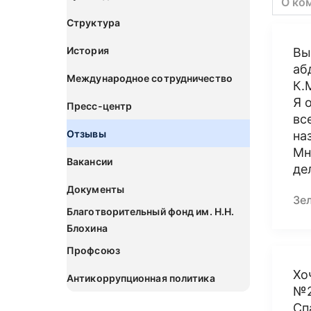
О ко
Структура
История
Вы
аб
Международное сотрудничество
К.
Я 
Пресс-центр
вс
Отзывы
на
Мн
Вакансии
де
Документы
Зе
Благотворительный фонд им. Н.Н.
Блохина
Профсоюз
Хо
Антикоррупционная политика
№
Сп