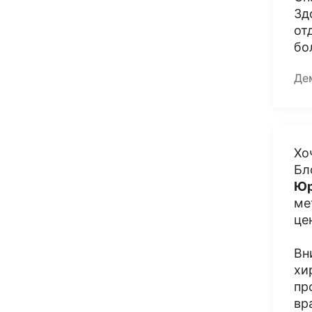
Зд
от
бо
Де
Хо
Бл
Юр
ме
це
Вн
хи
пр
вр