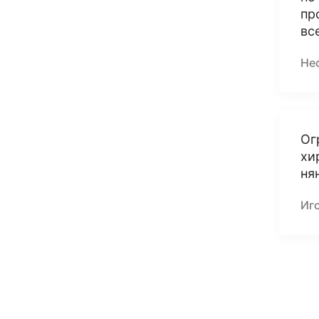
пр
вс
Не
Ог
хи
ня
Иг