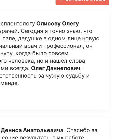
нсплонтологу
Олисову Олегу
 врачей. Сегодня я точно знаю, что
 папе, дедушке в одном лице новую
ниальный врач и профессионал, он
нуту, когда было совсем
го человека, но и нашёл слова
ами всегда.
Олег Даниелович
-
етственность за чужую судьбу и
оманде.
 Дениса Анатольеаича
. Спасибо за
сокие результаты в их работе.