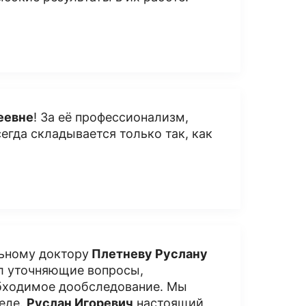
еевне
! За её профессионализм,
сегда складывается только так, как
льному доктору
Плетневу Руслану
ал уточняющие вопросы,
обходимое дообследование. Мы
беде.
Руслан Игоревич
настоящий