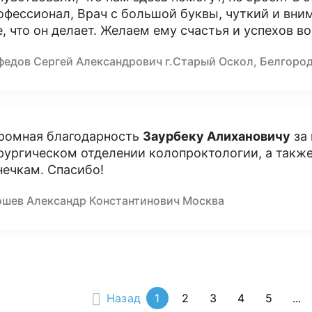
офессионал, Врач с большой буквы, чуткий и вни
е, что он делает. Желаем ему счастья и успехов во
федов Сергей Александрович г.Старый Оскол, Белгоро
ромная благодарность
Заурбеку Алихановичу
за 
рургическом отделении колопроктологии, а такж
нечкам. Спасибо!
ошев Александр Константинович Москва
Назад
1
2
3
4
5
...