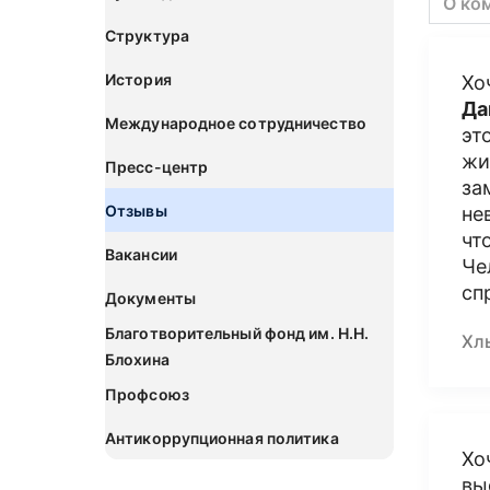
О ко
Структура
История
Хо
Да
Международное сотрудничество
эт
жи
Пресс-центр
за
Отзывы
не
чт
Вакансии
Че
сп
Документы
Благотворительный фонд им. Н.Н.
Хл
Блохина
Профсоюз
Антикоррупционная политика
Хо
вы