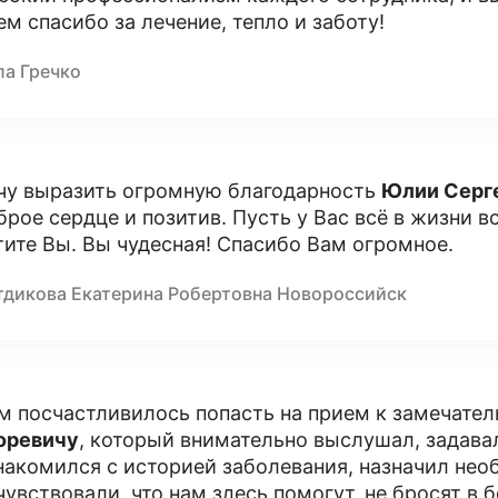
ем спасибо за лечение, тепло и заботу!
ла Гречко
чу выразить огромную благодарность
Юлии Серг
брое сердце и позитив. Пусть у Вас всё в жизни в
тите Вы. Вы чудесная! Спасибо Вам огромное.
тдикова Екатерина Робертовна Новороссийск
м посчастливилось попасть на прием к замечате
оревичу
, который внимательно выслушал, задав
накомился с историей заболевания, назначил не
чувствовали, что нам здесь помогут, не бросят в 