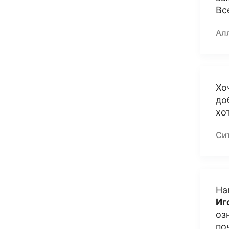
Вс
Ал
Хо
до
хо
Си
На
Иг
оз
по