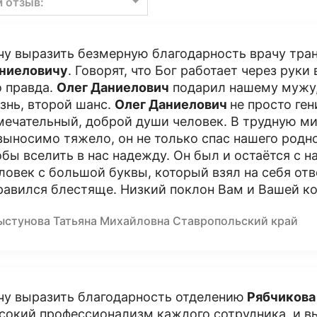
м отзыв:
чу выразить безмерную благодарность врачу тра
ниеловичу
. Говорят, что Бог работает через руки
о правда.
Олег Даниелович
подарил нашему мужу,
знь, второй шанс.
Олег Даниелович
не просто ге
мечательный, доброй души человек. В трудную ми
выносимо тяжело, он не только спас нашего родно
обы вселить в нас надежду. Он был и остаётся с н
ловек с большой буквы, который взял на себя отв
равился блестяще. Низкий поклон Вам и Вашей к
ыстунова Татьяна Михайловна Ставропольский край
чу выразить благодарность отделению
Рябчикова
сокий профессионализм каждого сотрудника, и вы