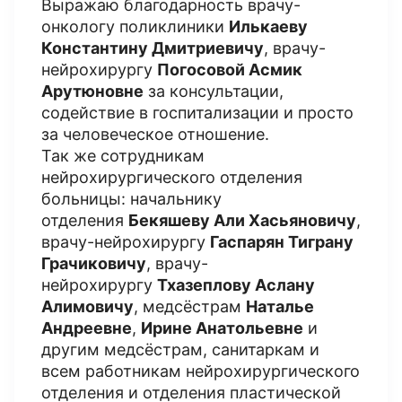
Выражаю благодарность врачу-
онкологу поликлиники
Илькаеву
Константину Дмитриевичу
, врачу-
нейрохирургу
Погосовой Асмик
Арутюновне
за консультации,
содействие в госпитализации и просто
за человеческое отношение.
Так же сотрудникам
нейрохирургического отделения
больницы: начальнику
отделения
Бекяшеву Али Хасьяновичу
,
врачу-нейрохирургу
Гаспарян Тиграну
Грачиковичу
, врачу-
нейрохирургу
Тхазеплову Аслану
Алимовичу
, медсёстрам
Наталье
Андреевне
,
Ирине Анатольевне
и
другим медсёстрам, санитаркам и
всем работникам нейрохирургического
отделения и отделения пластической