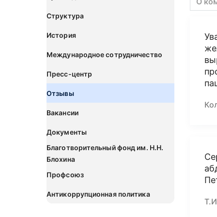
О ко
Структура
История
Ув
же
Международное сотрудничество
вы
пр
Пресс-центр
па
Отзывы
Ко
Вакансии
Документы
Благотворительный фонд им. Н.Н.
Се
Блохина
аб
Профсоюз
Пе
Антикоррупционная политика
Т.И