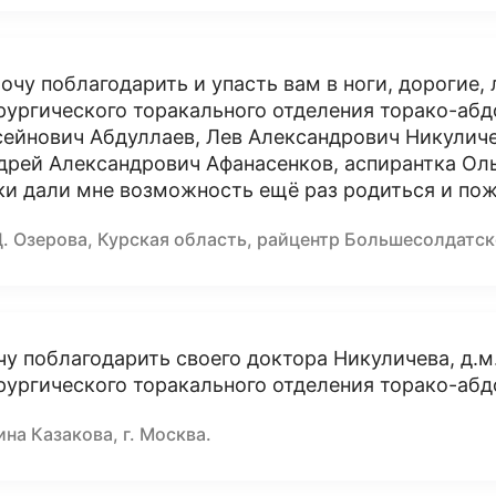
хочу поблагодарить и упасть вам в ноги, дорогие
рургического торакального отделения торако-абд
сейнович Абдуллаев, Лев Александрович Никулич
дрей Александрович Афанасенков, аспирантка Ол
ки дали мне возможность ещё раз родиться и пож
Д. Озерова, Курская область, райцентр Большесолдатск
чу поблагодарить своего доктора Никуличева, д.м.
рургического торакального отделения торако-абд
на Казакова, г. Москва.