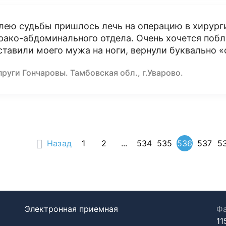
лею судьбы пришлось лечь на операцию в хирург
рако-абдоминального отдела. Очень хочется побл
ставили моего мужа на ноги, вернули буквально «с
руги Гончаровы. Тамбовская обл., г.Уварово.
Назад
1
2
...
534
535
536
537
5
Электронная приемная
Фа
11