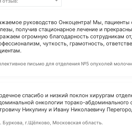
м отзыв:
ажаемое руководство Онкоцентра! Мы, пациенты
лезы, получив стационарное лечение и прекрасн
ражаем огромную благодарность сотрудникам от
офессионализм, чуткость, грамотность, ответстве
циентам.
ллективное письмо для отделения №5 опухолей молоч
рдечное спасибо и низкий поклон хирургам отде
доминальной онкологии торако-абдоминального о
тровичу Никулину и Ивану Николаевичу Перегоро
. Буркова, г.Щёлково, Московская область.