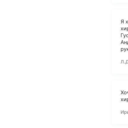
Я 
хи
Гу
Ан
ру
Л.
Хо
хи
Ири