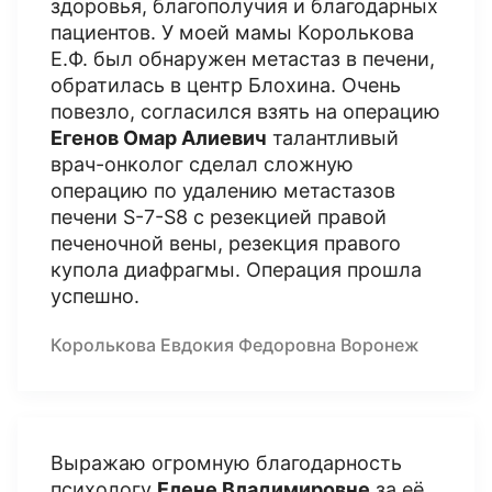
здоровья, благополучия и благодарных
пациентов. У моей мамы Королькова
Е.Ф. был обнаружен метастаз в печени,
обратилась в центр Блохина. Очень
повезло, согласился взять на операцию
Егенов Омар Алиевич
талантливый
врач-онколог сделал сложную
операцию по удалению метастазов
печени S-7-S8 с резекцией правой
печеночной вены, резекция правого
купола диафрагмы. Операция прошла
успешно.
Королькова Евдокия Федоровна Воронеж
Выражаю огромную благодарность
психологу
Елене Владимировне
за её