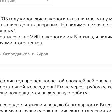
м отзыв:
2013 году кировские онкологи сказали мне, что у 
казались делать операцию. Но видимо, не зря есть 
чшему".
ратился я в НМИЦ онкологии им.Блохина, и видим
ачами этого центра.
А. Огородников, г. Киров
ё один год прошёл после той сложнейшей операци
достаточной мере здоров! Ем не через трубочку, 
зни возвращается на желанную орбиту!
 все радости жизни я воздаю благодарности Выс
учному сотруднику онкологического отделения х