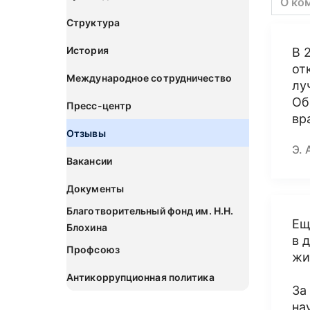
О ко
Структура
История
В 
от
Международное сотрудничество
лу
Об
Пресс-центр
вр
Отзывы
Э. 
Вакансии
Документы
Благотворительный фонд им. Н.Н.
Ещ
Блохина
в 
Профсоюз
жи
Антикоррупционная политика
За
на