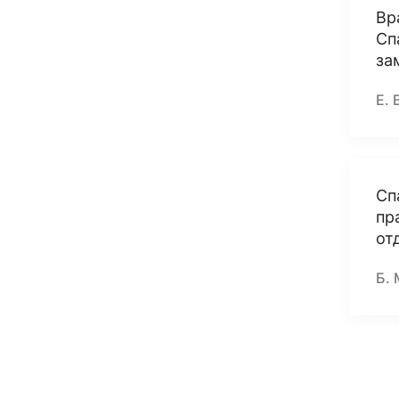
Вр
Сп
за
Е. 
Сп
пр
от
Б. 