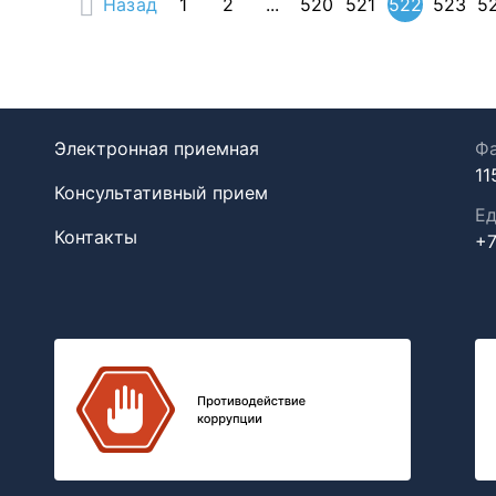
Назад
1
2
...
520
521
522
523
5
Электронная приемная
Фа
11
Консультативный прием
Ед
Контакты
+7