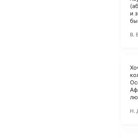
(а
и 
бы
В. 
Хо
ко
Ос
Аф
лю
Н. 