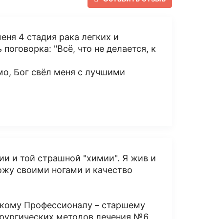
меня 4 стадия рака легких и
поговорка: "Всё, что не делается, к
о, Бог свёл меня с лучшими
и и той страшной "химии". Я жив и
хожу своими ногами и качество
окому Профессионалу – старшему
ирургических методов лечения №6