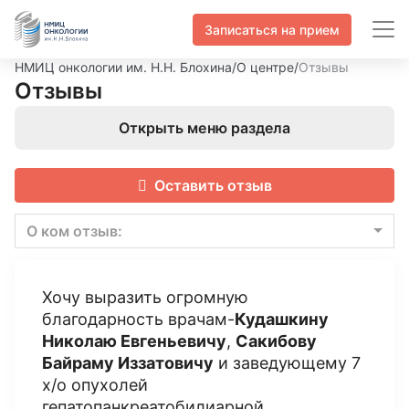
Записаться на прием
НМИЦ онкологии им. Н.Н. Блохина
/
О центре
/
Отзывы
Отзывы
Открыть меню раздела
Оставить отзыв
О ком отзыв:
Хочу выразить огромную
благодарность врачам-
Кудашкину
Николаю Евгеньевичу
,
Сакибову
Байраму Иззатовичу
и заведующему 7
х/о опухолей
гепатопанкреатобилиарной