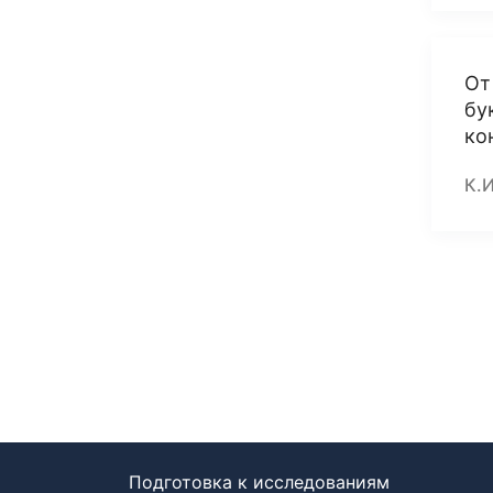
От
бу
ко
К.
Подготовка к исследованиям