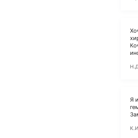
Хо
хи
Ко
ин
Н.
Я 
ге
За
К.И