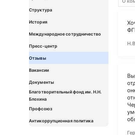
О ко
Структура
История
Хо
ФГ
Международное сотрудничество
Н.В
Пресс-центр
Отзывы
Вакансии
Вы
Документы
от
он
Благотворительный фонд им. Н.Н.
от
Блохина
Че
Профсоюз
ум
об
Антикоррупционная политика
Гер