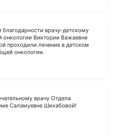
й благодарности врачу-детскому
й онкологии Виктории Важаевне
чкой проходили лечение в детском
бщей онкологии.
ечательному врачу Отдела
реме Саламуевне Шихабовой!