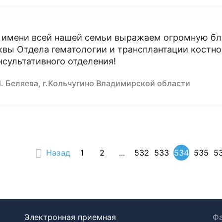
 имени всей нашей семьи выражаем огромную бл
квы Отдела гематологии и трансплантации костно
нсультативного отделения!
И. Беляева, г.Кольчугино Владимирской области
Назад
1
2
...
532
533
534
535
5
Электронная приемная
Фа