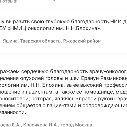
м отзыв:
чу выразить свою глубокую благодарность НИИ д
БУ «НМИЦ онкологии им. Н.Н.Блохина».
. Яшина, Тверская область, Ржевский район
ражаем сердечную благодарность врачу-онколог
деления опухолей головы и шеи Ерануи Размиковн
кологии им. Н.Н. Блохина, за её высокий професс
ношение к пациентам, а также её помощнице, ме
рноситовой, которая, являясь «правой рукой» вра
ением общается с пациентами и сопровождающим
язанности.
оева Е.А., Красикова Н.А., город Москва