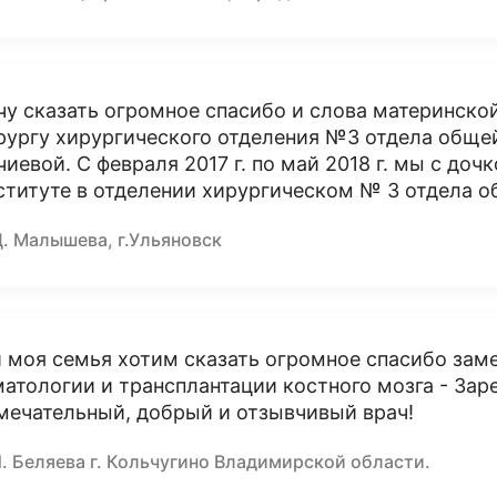
чу сказать огромное спасибо и слова материнско
рургу хирургического отделения №3 отдела обще
чиевой. С февраля 2017 г. по май 2018 г. мы с до
ституте в отделении хирургическом № 3 отдела о
Д. Малышева, г.Ульяновск
и моя семья хотим сказать огромное спасибо зам
матологии и трансплантации костного мозга - За
мечательный, добрый и отзывчивый врач!
. Беляева г. Кольчугино Владимирской области.