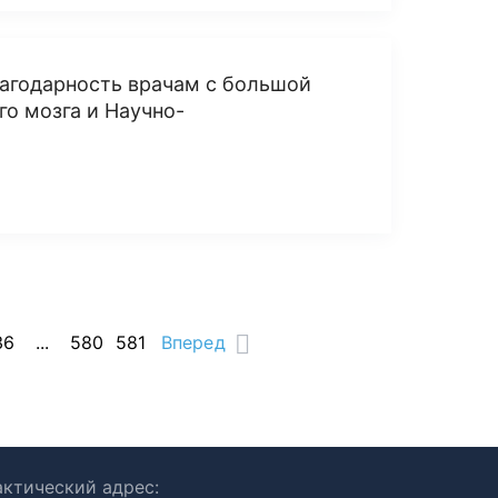
агодарность врачам с большой
го мозга и Научно-
36
...
580
581
Вперед
ктический адрес: