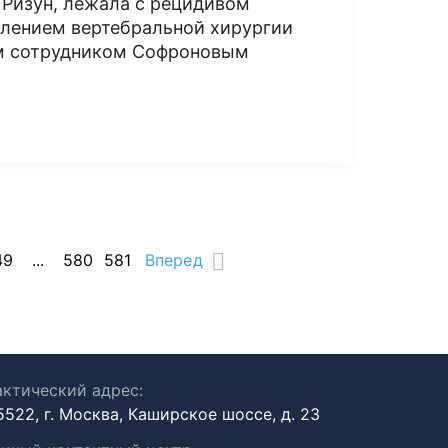
 Ризун, лежала с рецидивом
лением вертебральной хирургии
ым сотрудником Софроновым
49
...
580
581
Вперед
ктический адрес:
5522, г. Москва, Каширское шоссе, д. 23