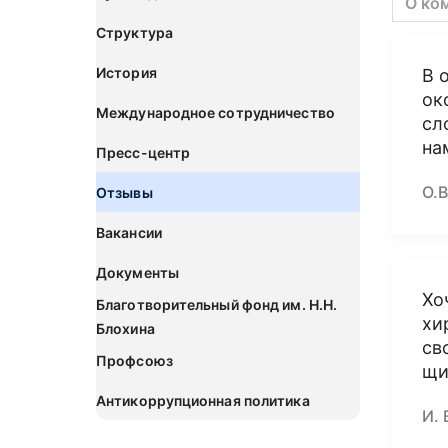
О ко
Структура
История
В 
ок
Международное сотрудничество
сл
на
Пресс-центр
О.В
Отзывы
Вакансии
Документы
Хо
Благотворительный фонд им. Н.Н.
хи
Блохина
св
Профсоюз
щи
Антикоррупционная политика
И. 