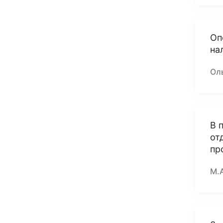
Оп
на
Оль
В 
от
пр
М.