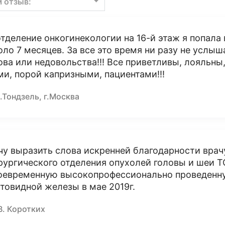
м отзыв:
отделение онкогинекологии на 16-й этаж я попала 
оло 7 месяцев. За все это время ни разу не услыш
ова или недовольства!!! Все приветливы, лояльны,
ми, порой капризными, пациентами!!!
.Тондзель, г.Москва
чу выразить слова искренней благодарности врач
рургического отделения опухолей головы и ше
оевременную высокопрофессионально проведенн
товидной железы в мае 2019г.
В. Коротких