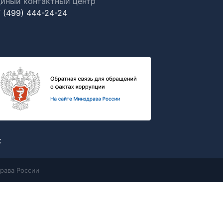
иный контактный центр
 (499) 444-24-24
х
рава России