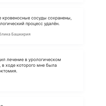
е кровеносные сосуды сохранены,
логический процесс удалён.
ублика Башкирия
одил лечение в урологическом
 в ходе которого мне была
эктомия.