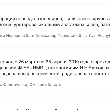
ерация проведена ювелирно, филигранно, крупны
ложен уретеровезикальный анастомоз слева, пато
га Ивановна Ш. и Александр Иванович Ш., г. Уфа, Респ
период с 26 марта по 25 апреля 2019 года я прох
делении ФГБУ «НМИЦ онкологии им.Н.Н.Блохина»,
оведена лапароскопическая радикальная простат
А. Федорченко, Омская область.