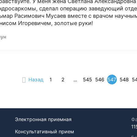
равствуйте. У меня жена Светлана Александровна
ндросаркомы, сделал операцию заведующий отде
ьмар Расимович Мусаев вместе с врачом научн
нисом Игоревичем, золотые руки!
зун
Назад
1
2
...
545
546
547
548
5
Электронная приемная
Фа
11
Консультативный прием