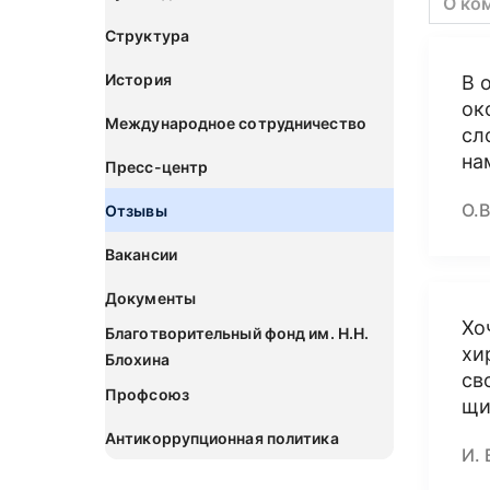
О ко
Структура
История
В 
ок
Международное сотрудничество
сл
на
Пресс-центр
О.В
Отзывы
Вакансии
Документы
Хо
Благотворительный фонд им. Н.Н.
хи
Блохина
св
Профсоюз
щи
Антикоррупционная политика
И. 