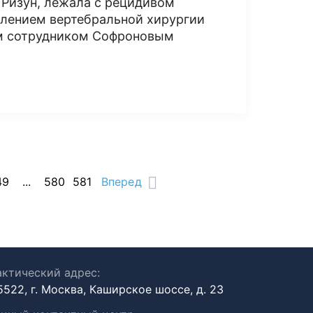
 Ризун, лежала с рецидивом
лением вертебральной хирургии
ым сотрудником Софроновым
49
...
580
581
Вперед
ктический адрес:
5522, г. Москва, Каширское шоссе, д. 23