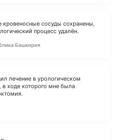
е кровеносные сосуды сохранены,
логический процесс удалён.
ублика Башкирия
одил лечение в урологическом
 в ходе которого мне была
эктомия.