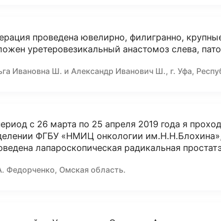
ерация проведена ювелирно, филигранно, крупны
ложен уретеровезикальный анастомоз слева, пато
га Ивановна Ш. и Александр Иванович Ш., г. Уфа, Респ
период с 26 марта по 25 апреля 2019 года я прох
делении ФГБУ «НМИЦ онкологии им.Н.Н.Блохина»,
оведена лапароскопическая радикальная простат
А. Федорченко, Омская область.