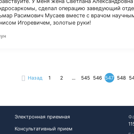
равствуйте. У меня жена Светлана Александровна
ндросаркомы, сделал операцию заведующий отде
ьмар Расимович Мусаев вместе с врачом научн
нисом Игоревичем, золотые руки!
зун
Назад
1
2
...
545
546
547
548
5
Электронная приемная
Фа
11
Консультативный прием