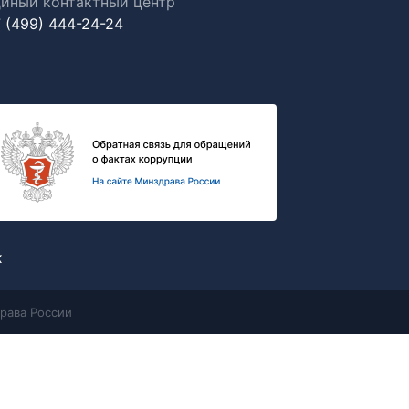
иный контактный центр
 (499) 444-24-24
х
рава России