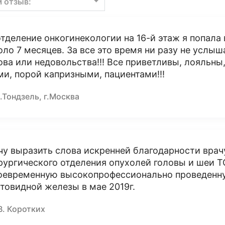
м отзыв:
отделение онкогинекологии на 16-й этаж я попала 
оло 7 месяцев. За все это время ни разу не услыш
ова или недовольства!!! Все приветливы, лояльны,
ми, порой капризными, пациентами!!!
.Тондзель, г.Москва
чу выразить слова искренней благодарности врач
рургического отделения опухолей головы и ше
оевременную высокопрофессионально проведенн
товидной железы в мае 2019г.
В. Коротких