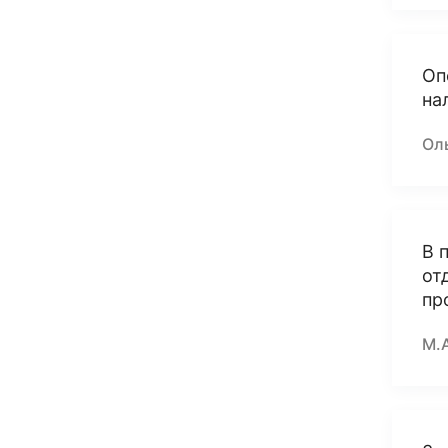
Оп
на
Оль
В 
от
пр
М.