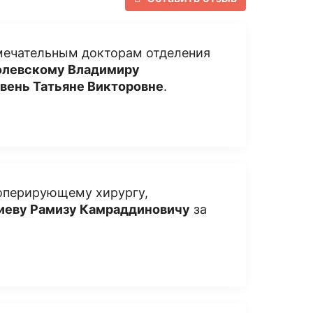
амечательным докторам отделения
олевскому Владимиру
вень Татьяне Викторовне
.
оперирующему хирургу,
иеву Рамизу Камраддиновичу
за