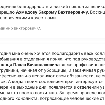
рдечная благодарность и низкий поклон за велик
ерацию
Ахмедову Бахрому Бахтиеровичу.
Восхи
человеческими качествами.
адимир Викторович С.
годня мне очень хочется поблагодарить весь колл
ебывания в отделении я понял, что под руководс
нонца Павла Вячеславовича
здесь профессиональ
трудники, начиная от уборщицы, и заканчивая рук
офессионально исполняют свои обязанности, не 
ток. А когда твоим состоянием врач интересуется и
чера и в выходные дни, появляется в отделении уз
 меня это просто восхитило. За время проведенное
 одного конфликта, потрясающие человеческие о