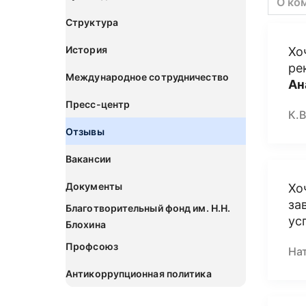
О ко
Структура
История
Хо
ре
Международное сотрудничество
Ан
Пресс-центр
К.В
Отзывы
Вакансии
Документы
Хо
за
Благотворительный фонд им. Н.Н.
ус
Блохина
Профсоюз
На
Антикоррупционная политика