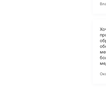
Вл
Хо
пр
об
об
ме
бо
ме
Окс