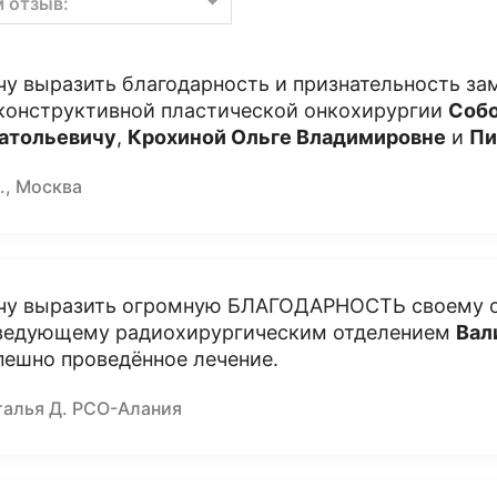
м отзыв:
чу выразить благодарность и признательность з
конструктивной пластической онкохирургии
Соб
атольевичу
,
Крохиной Ольге Владимировне
и
Пи
., Москва
чу выразить огромную БЛАГОДАРНОСТЬ своему 
ведующему радиохирургическим отделением
Вал
пешно проведённое лечение.
талья Д. РСО-Алания