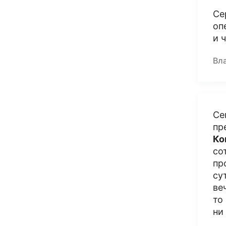
Се
оп
и 
Вл
Се
пр
Ко
со
пр
су
ве
то
ни