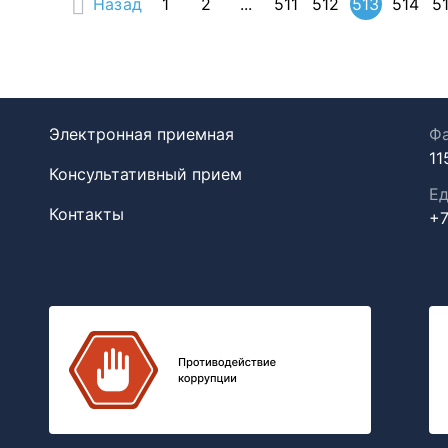
Назад
1
2
...
511
512
513
514
5
Электронная приемная
Фа
11
Консультативный прием
Ед
Контакты
+7