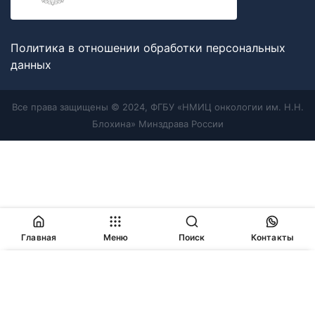
Политика в отношении обработки персональных
данных
Все права защищены © 2024, ФГБУ «НМИЦ онкологии им. Н.Н.
Блохина» Минздрава России
Главная
Меню
Поиск
Контакты
Продолжая работу с сайтом, Вы соглашаетесь с
политикой
в отношении обработки персональных данных
и
разрешаете
использование cookie-файлов
, которые мы