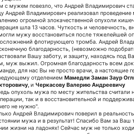
м с мужем повезло, что Андрей Владимирович ст
ду Андрей Владимирович реализовал проведение 
алению огромной злокачественной опухоли кишеч
ерация шла 13 часов. Чуткость и человечность, в
могли мужу восстановиться после тяжелейшей оп
 осложнений флотирующего тромба. Андрей Влад
сконечную благодарность, (невозможно подобрать
вствовали Вашу заботу, и защиту, находясь под 
м, муж выжил. Огромная благодарность всем док
манде, для нас Вы не просто врачи, а настоящие 
ведующему отделением
Мамедли Заман Заур Огл
кторовичу,
и
Черкасову Валерию Андреевичу
ведь опухоль мужа по месту жительства считали н
операции, так и в восстановительной и поддержи
чего не нужно".
лько Андрей Владимирович поверил в реальност
стоянии мужа и в результат! Спасибо Вам за Ваш
нии жизни на ладонях! Сейчас муж не только ходи