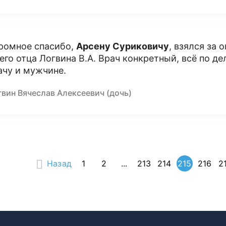
ромное спасибо,
Арсену Суриковичу
, взялся за
его отца Логвина В.А. Врач конкретный, всё по д
ачу и мужчине.
гвин Вячеслав Алексеевич (дочь)
Назад
1
2
...
213
214
215
216
2