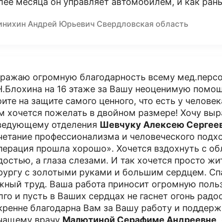
лее месяца он управляет автомобилем, и как рань
инихин Андрей Юрьевич Свердловская область
ражаю огромную благодарность всему мед.персо
Н.Блохина на 16 этаже за Вашу неоценимую помощ
оите на защите самого ценного, что есть у человек
м хочется пожелать в двойном размере! Хочу вы
ведующему отделения
Шевчуку Алексею Сергее
четание профессионализма и человеческого подхо
перация прошла хорошо». Хочется вздохнуть с об
достью, а глаза слезами. И так хочется просто жи
рургу с золотыми руками и большим сердцем. Сп
жный труд. Ваша работа приносит огромную поль
лго и пусть в Ваших сердцах не гаснет огонь радо
кренне благодарна Вам за Вашу работу и поддер
чащему врачу
Малютиной Серафиме Андреевне
,