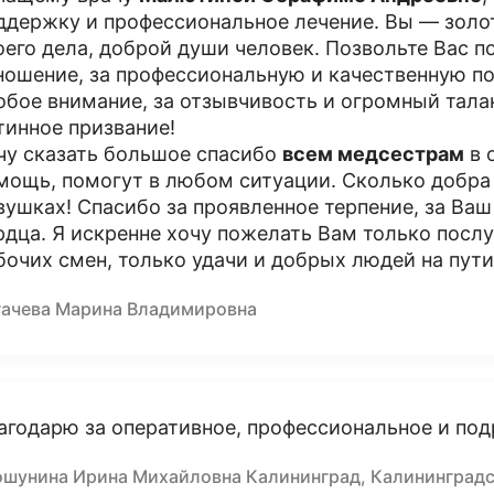
ддержку и профессиональное лечение. Вы — золо
оего дела, доброй души человек. Позвольте Вас п
ношение, за профессиональную и качественную по
обое внимание, за отзывчивость и огромный тала
тинное призвание!
чу сказать большое спасибо
всем медсестрам
в 
мощь, помогут в любом ситуации. Сколько добра 
вушках! Спасибо за проявленное терпение, за Ваш
рдца. Я искренне хочу пожелать Вам только посл
бочих смен, только удачи и добрых людей на пути
гачева Марина Владимировна
агодарю за оперативное, профессиональное и под
ошунина Ирина Михайловна Калининград, Калининградс