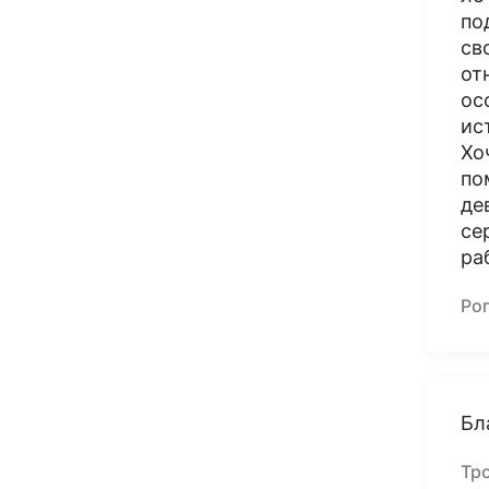
по
св
от
ос
ис
Хо
по
де
се
ра
Ро
Бл
Тр