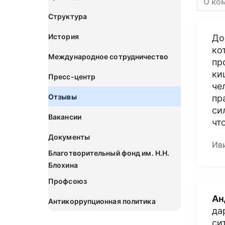
О ко
Структура
История
До
ко
Международное сотрудничество
пр
ки
Пресс-центр
че
Отзывы
пр
си
Вакансии
чт
Документы
Ив
Благотворительный фонд им. Н.Н.
Блохина
Профсоюз
Ан
Антикоррупционная политика
да
си