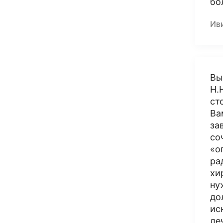
бо
Ив
Вы
Н.
ст
Ва
за
со
«о
ра
хи
ну
до
ис
ле