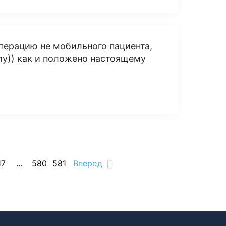
 операцию не мобильного пациента,
елу)) как и положено настоящему
17
...
580
581
Вперед