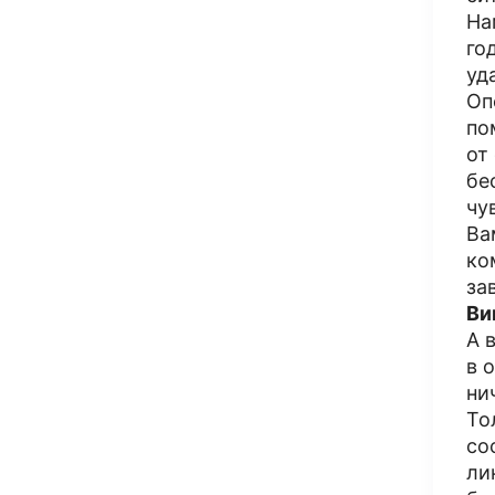
На
го
уд
Оп
по
от
бе
чу
Ва
ко
за
Ви
А 
в 
ни
То
со
ли