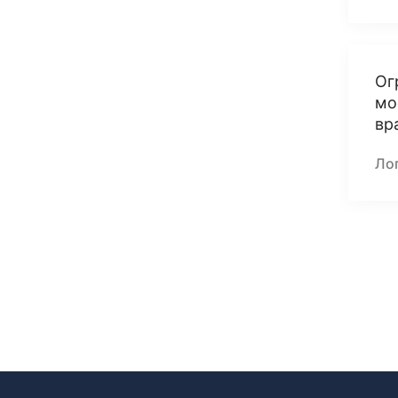
Ог
мо
вр
Ло