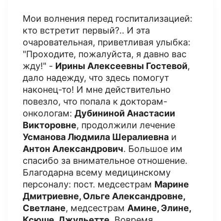
Мои волнения перед госпитализацией:
кто встретит первый?.. И эта
очаровательная, приветливая улыбка:
"Проходите, пожалуйста, я давно вас
жду!" -
Ирины Алексеевны Гостевой
,
дало надежду, что здесь помогут
наконец-то! И мне действительно
повезло, что попала к докторам-
онкологам:
Дубининой Анастасии
Викторовне
, продолжили лечение
Усманова Людмила Шералиевна
и
Антон Александрович
. Большое им
спасибо за внимательное отношение.
Благодарна всему медицинскому
персоналу: пост. медсестрам
Марине
Дмитриевне, Ольге Александровне,
Светлане
, медсестрам
Амине, Элине,
Ксюше, Джульетте
. Вовремя