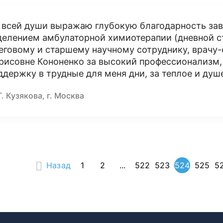
 всей души выражаю глубокую благодарность з
делением амбулаторной химиотерапии (дневной с
еговому и старшему научному сотруднику, врачу-
рисовне Кононенко за высокий профессионализм
ддержку в трудные для меня дни, за теплое и душ
Г. Кузякова, г. Москва
Назад
1
2
...
522
523
524
525
5