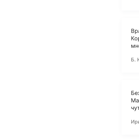
Вр
Ко
мн
Б. 
Бе
Ма
чу
Ири