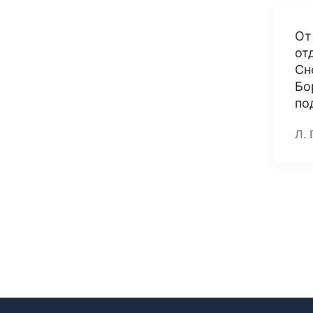
От
от
Сн
Бо
по
Л. 