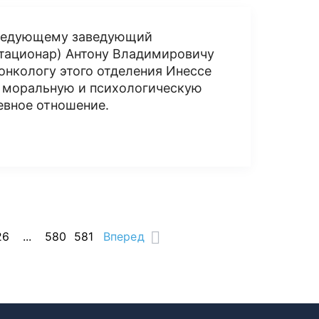
аведующему заведующий
тационар) Антону Владимировичу
онкологу этого отделения Инессе
, моральную и психологическую
евное отношение.
26
...
580
581
Вперед