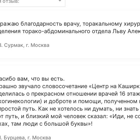
м отзыв:
ражаю благодарность врачу, торакальному хирур
деления торако-абдоминального отдела Льву Але
В. Сурмак, г. Москва
асибо вам, что вы есть.
рашно звучало словосочетание «Центр на Каширке
делилась о прекрасном отношении врачей 16 этаж
когинекологии) и доброте и помощи, полученном в
простой путь. Как не хотелось ни думать, ни знат
от путь, и близкий мой человек сказал: «Иди, не
ках, там люди с большой буквы»!
. Бурцева, г. Москва