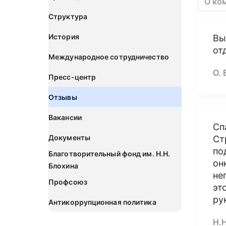
О ко
Структура
История
Вы
от
Международное сотрудничество
О. 
Пресс-центр
Отзывы
Вакансии
Сп
Документы
Ст
по
Благотворительный фонд им. Н.Н.
он
Блохина
не
Профсоюз
эт
ру
Антикоррупционная политика
Н.Н