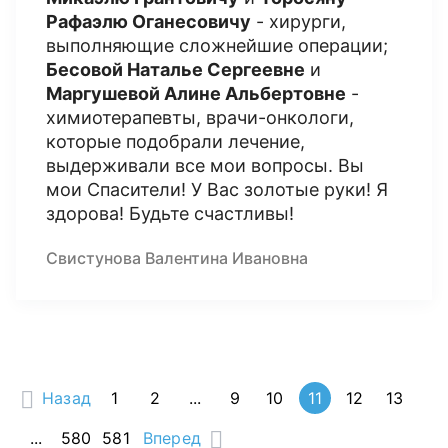
Рафаэлю Оганесовичу
- хирурги,
выполняющие сложнейшие операции;
Бесовой Наталье Сергеевне
и
Маргушевой Алине Альбертовне
-
химиотерапевты, врачи-онкологи,
которые подобрали лечение,
выдерживали все мои вопросы. Вы
мои Спасители! У Вас золотые руки! Я
здорова! Будьте счастливы!
Свистунова Валентина Ивановна
Назад
1
2
...
9
10
11
12
13
...
580
581
Вперед