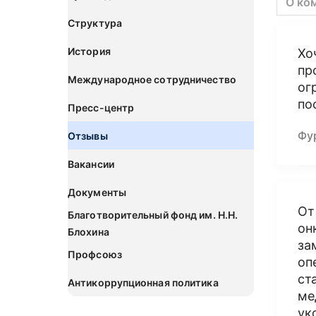
О ко
Структура
История
Хо
пр
Международное сотрудничество
ог
по
Пресс-центр
Фу
Отзывы
Вакансии
Документы
От
Благотворительный фонд им. Н.Н.
он
Блохина
за
Профсоюз
оп
ст
Антикоррупционная политика
ме
ук