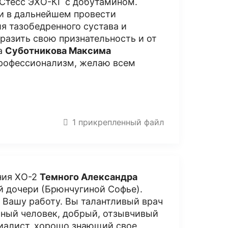
Стесс ЭХО-КГ с добутамином.
и в дальнейшем провести
я тазобедренного сустава и
разить свою признательность и от
га
Суботникова Максима
профессионализм, желаю всем
1 прикрепленный файл
ения ХО-2
Темного Александра
 дочери (Брюнчугиной Софье).
а Вашу работу. Вы талантливый врач
ьный человек, добрый, отзывчивый
иалист, хорошо знающий свое