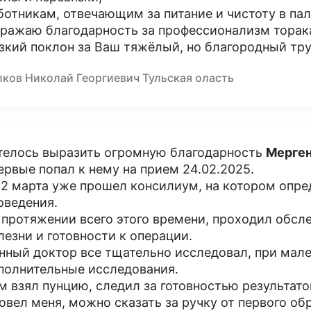
ботникам, отвечающим за питание и чистоту в пал
ражаю благодарность за профессионализм торак
зкий поклон за Ваш тяжёлый, но благородный тру
лков Николай Георгиевич Тульская оласть
телось выразить огромную благодарность
Мерген
ервые попал к нему на прием 24.02.2025.
12 марта уже прошел консилиум, на котором опре
оведения.
 протяжении всего этого времени, проходил обсл
лезни и готовности к операции.
нный доктор все тщательно исследовал, при мал
полнительные исследования.
м взял пунцию, следил за готовностью результато
овел меня, можно сказать за ручку от первого о