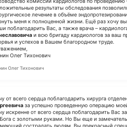
ководство комиссии кардиологов по проведению 
ложительные результаты обследования позволил
рургическое лечение в объёме эндопротезировани
рнуть меня к полноценной жизни. Ещё раз хочу вы
ши поблагодарить Вас, а также врача – кардиоло
чеславовича
и всю бригаду кардиологов за ваш 
орвья и успехов в Вашем благородном труде.
уважением,
нин Олег Тихонович
нин Олег Тихонович
чу от всего сердца поблагодарить хирурга отдел
ргеевича
за успешно проведенную операцию моей
чу искренне от всего сердца поблагодарить Вас з
 Бога с золотыми руками. Но Вы еще и замечател
умеющий сострадать людям. Вы прекрасный спец