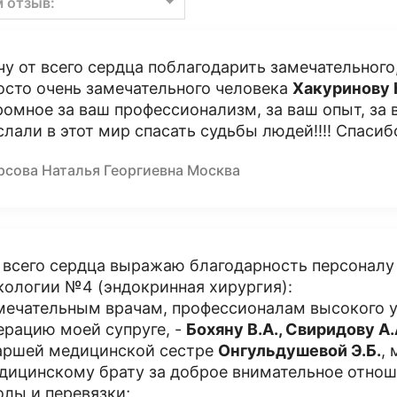
м отзыв:
чу от всего сердца поблагодарить замечательного
осто очень замечательного человека
Хакуринову 
ромное за ваш профессионализм, за ваш опыт, за в
слали в этот мир спасать судьбы людей!!!! Спаси
рсова Наталья Георгиевна Москва
 всего сердца выражаю благодарность персоналу
кологии №4 (эндокринная хирургия):
мечательным врачам, профессионалам высокого 
ерацию моей супруге, -
Бохяну В.А., Свиридову А.
аршей медицинской сестре
Онгульдушевой Э.Б.
,
дицинскому брату за доброе внимательное отноше
олы и перевязки;