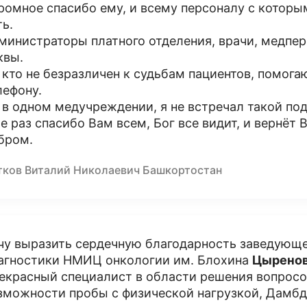
ромное спасибо ему, и всему персоналу с которы
ть.
министраторы платного отделения, врачи, медпер
квы.
 кто не безразличен к судьбам пациентов, помогаю
лефону.
 в одном медучреждении, я не встречал такой под
е раз спасибо Вам всем, Бог все видит, и вернёт
бром.
тков Виталий Николаевич Башкортостан
чу выразить сердечную благодарность заведующ
агностики НМИЦ онкологии им. Блохина
Цыренов
екрасный специалист в области решения вопросов
зможности пробы с физической нагрузкой, Дамб