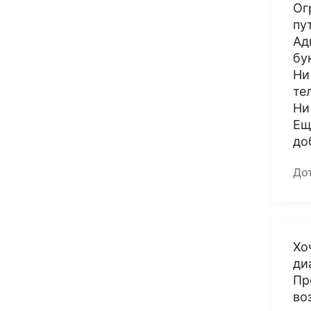
Ог
пу
Ад
бу
Ни
те
Ни
Ещ
до
До
Хо
ди
Пр
во