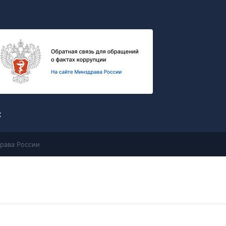
х
рава России
Контакты