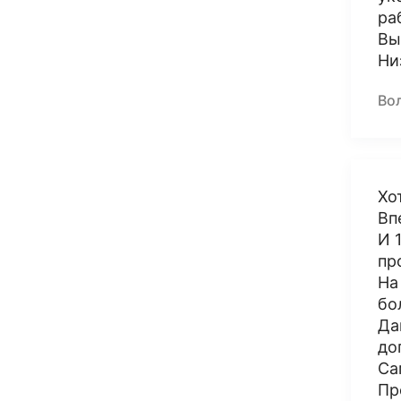
ра
Вы
Ни
Во
Хо
Вп
И 
пр
На
бо
Да
до
Са
Пр