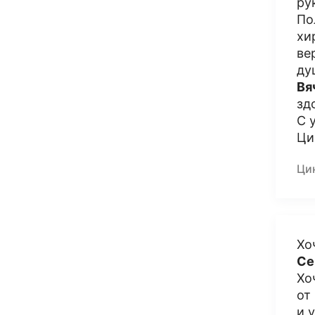
ру
По
хи
ве
ду
Вя
зд
С 
Ци
Ци
Хо
Се
Хо
от
и 