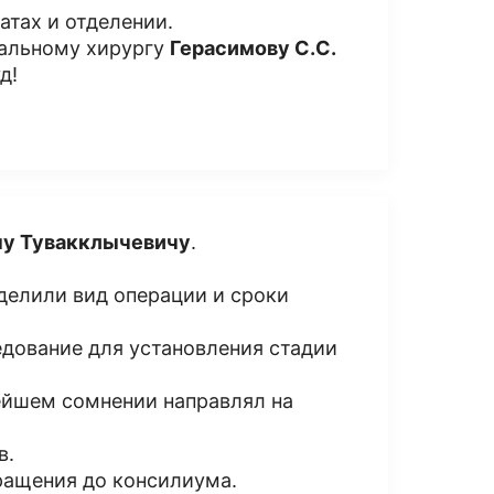
атах и отделении.
альному хирургу
Герасимову С.С.
д!
у Тувакклычевичу
.
делили вид операции и сроки
едование для установления стадии
ейшем сомнении направлял на
в.
бращения до консилиума.