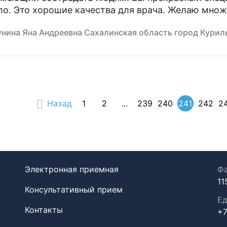
ло. Это хорошие качества для врача. Желаю множ
унина Яна Андреевна Сахалинская область город Курил
Назад
1
2
...
239
240
241
242
2
Электронная приемная
Фа
11
Консультативный прием
Ед
Контакты
+7