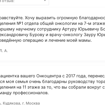
м отзыв:
равствуйте. Хочу выразить огромную благодарно
деления №1 отдела общей онкологии на 7-м этаже,
аршему научному сотруднику Артуру Юрьевичу Бо
ександровичу Бурову и врачу-онкологу Зауру Юр
оведённую операцию и лечение моей мамы.
Л. А.
пациентка вашего Онкоцентра с 2017 года, перене
вся моя семья очень благодарны руководству тор
деления на 11 этаже за то, что вы собрали вокруг
манду профессионалов.
А. Кудякова, г. Москва