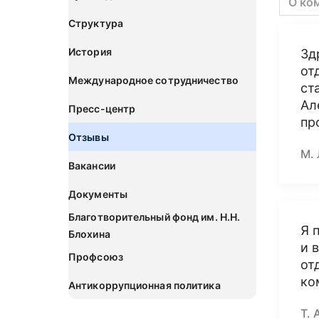
О ко
Структура
История
Зд
от
Международное сотрудничество
ст
Ал
Пресс-центр
пр
Отзывы
М. 
Вакансии
Документы
Благотворительный фонд им. Н.Н.
Я 
Блохина
и 
Профсоюз
от
ко
Антикоррупционная политика
Т. 