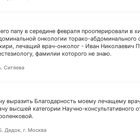
его папу в середине февраля прооперировали в 
доминальной онкологии торако-абдоминального о
хири, лечащий врач-онколог - Иван Николаевич П
естезиологу, фамилии которого не знаю.
А. Ситяева
чу выразить Благодарность моему лечащему врач
ачу высшей категории Научно-консультативного 
роленковой.
Б. Дедок, г. Москва