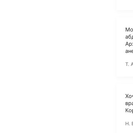
Мо
аб
Ар
ан
Т. 
Хо
вр
Ко
Н. 