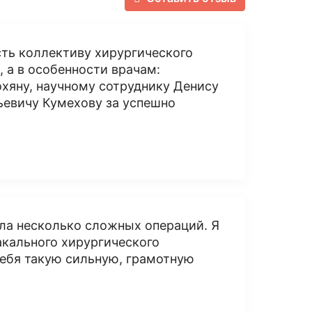
сть коллективу хирургического
 а в особенности врачам:
хяну, научному сотруднику Денису
ьевичу Кумехову за успешно
сла несколько сложных операций. Я
акального хирургического
 себя такую сильную, грамотную